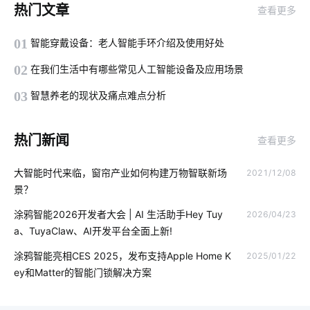
热门文章
查看更多
智能可穿戴设备方案设计
智能家居灯光系统方案
01
智能穿戴设备：老人智能手环介绍及使用好处
自动洗手液喷液机
工业设备降耗方案
智能家居功能
02
在我们生活中有哪些常见人工智能设备及应用场景
工业物联网解决方案
智能家居在客厅中的表现如何吸引消费者
03
智慧养老的现状及痛点难点分析
智能办公
IoT产品开发成功秘诀
酒精测试仪方案商
热门新闻
查看更多
智能鞋柜解决方案
指纹智能门锁安装步骤
大智能时代来临，窗帘产业如何构建万物智联新场
2021/12/08
智能家居在厨房中的表现如何吸引消费者
智能家居报警技术优势
景？
智能生态
穿戴设备芯片优势
物理网应用服务
涂鸦智能2026开发者大会 | AI 生活助手Hey Tuy
2026/04/23
a、TuyaClaw、AI开发平台全面上新!
机场物联网解决方案
为什么共享汽车却撑不下去了
涂鸦智能亮相CES 2025，发布支持Apple Home K
2025/01/22
室内蓝牙温湿度传感器方案
智能家居一体化方案
物联网网关
ey和Matter的智能门锁解决方案
智能垃圾桶隐藏功能
智能家居影响
led灯品牌排行前十