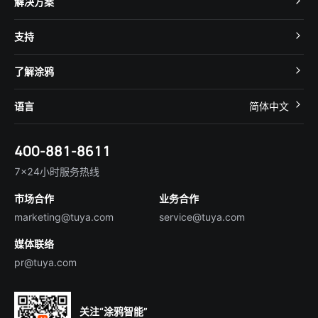
解决方案
MCU 接入
Cube 智慧私有云
支持
App SDK
智慧酒店
开发者社区
智能小程序
了解涂鸦
智慧租住
帮助中心
IoT Core
关于我们
智慧商照
语言
简体中文
在线咨询
Tuya Cobuilder
涂鸦新闻
智慧全屋&地产
简体中文
技术支持
400-881-8611
合规资质
智慧楼宇
English
行业百科
7×24小时服务热线
投资者关系
市场合作
业务合作
服务商合作
marketing@tuya.com
service@tuya.com
媒体联络
pr@tuya.com
关注“涂鸦智能”