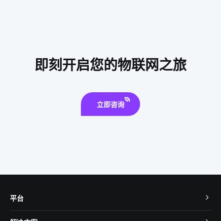
智能家居开发
智能家居设计
选择智能空气净化器需要了解的事情
视频智能分析
怎样选择智能门锁
人体传感器方案设计
食堂智能化系统
即刻开启您的物联网之旅
ioT
智能家电系统
智能生鲜配送柜
物联网电气设计
农业物联网
立即咨询
平台
TuyaOS