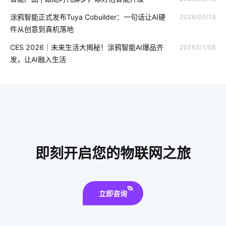
智能电子体脂秤方案
物联网平台概念
智能家居智能化
涂鸦智能正式发布Tuya Cobuilder：一句话让AI硬
2026/05/19
新能源
MEMS在物联网推动下如何变革
物联网平台作用
件从创意到真机落地
物联网是什么意思
智慧用电的作用和意义
智慧零售开发方案
CES 2026｜未来生活大揭秘！涂鸦智能AI爆品齐
2026/01/08
发，让AI融入生活
食品工厂智能化改造
智能家居趋势
取暖方案
工业物联网的影响有哪些
物联网技术对城市影响
开发方案
指纹智能门锁安全性
ZigBee技术
智能家居产品在设计方面注意的几个点
自动化
节能灯品牌
即刻开启您的物联网之旅
智能老花镜
节能灯
智能电饭煲控制系统
立即咨询