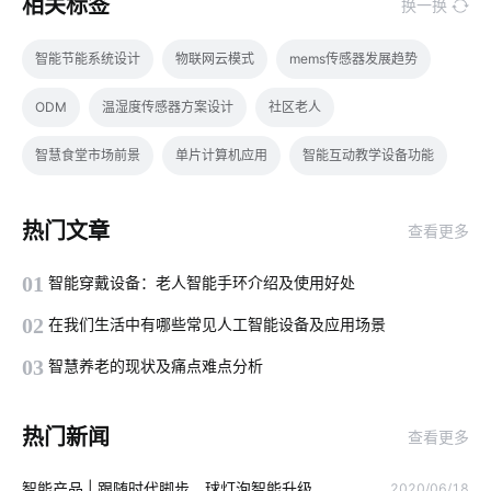
相关标签
换一换
智能节能系统设计
物联网云模式
mems传感器发展趋势
ODM
温湿度传感器方案设计
社区老人
智慧食堂市场前景
单片计算机应用
智能互动教学设备功能
IoT是什么意思
传感器智能化开发公司
智能防盗系统
热门文章
查看更多
智慧楼宇开发公司
怎么解决智能家居的问题
01
智能穿戴设备：老人智能手环介绍及使用好处
智能家居水循环系统
硬件开发分析
智能教育物联网应用
02
在我们生活中有哪些常见人工智能设备及应用场景
智能食堂设备厂家
智能黑板
智慧楼宇
安装空调有用吗
03
智慧养老的现状及痛点难点分析
智慧工地解决方案
智能降耗系统设计
无线通讯芯片
热门新闻
查看更多
智能机器人
物联网数据挖掘
量子传感器开发方案
智能产品 | 跟随时代脚步，球灯泡智能升级
2020/06/18