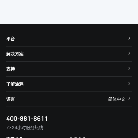
平台
TuyaOS
解决方案
MCU 接入
Cube 智慧私有云
支持
App SDK
智慧酒店
开发者社区
智能小程序
了解涂鸦
智慧租住
帮助中心
IoT Core
关于我们
智慧商照
语言
简体中文
在线咨询
Tuya Cobuilder
涂鸦新闻
智慧全屋&地产
简体中文
技术支持
400-881-8611
合规资质
智慧楼宇
English
行业百科
7×24小时服务热线
投资者关系