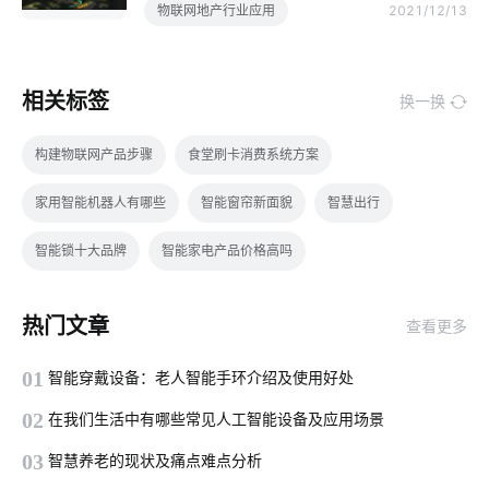
物联网地产行业应用
2021/12/13
相关标签
换一换
构建物联网产品步骤
食堂刷卡消费系统方案
家用智能机器人有哪些
智能窗帘新面貌
智慧出行
智能锁十大品牌
智能家电产品价格高吗
吸尘器和智能扫地机器人
智慧酒店功能模块组成
热门文章
查看更多
智能家居监测系统
蓝牙方案内容
手机智能家居系统
01
智能穿戴设备：老人智能手环介绍及使用好处
智能体脂秤方案
智能温控器
节能灯具
02
在我们生活中有哪些常见人工智能设备及应用场景
智慧用电报警系统设计
智能家居窗帘控制系统
光伏逆变器
03
智慧养老的现状及痛点难点分析