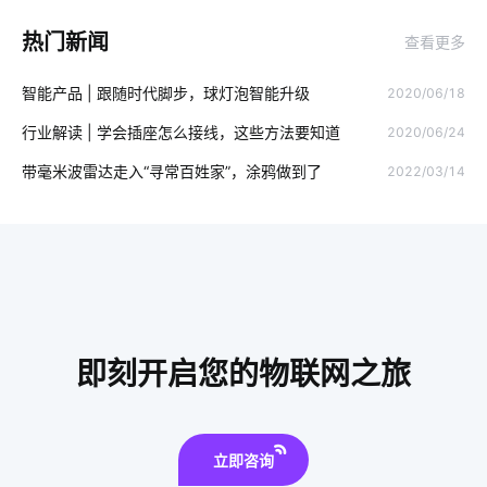
智能手环系统开发方案
楼宇智能化解决方案
热门新闻
查看更多
智能家居传统家居相比谁更胜一筹
虚拟电厂
物联网云模式
智能产品 | 跟随时代脚步，球灯泡智能升级
2020/06/18
物理网应用服务
激光传感器开发板
智能家居十大知名品牌
行业解读 | 学会插座怎么接线，这些方法要知道
2020/06/24
智能马桶对传统马桶的冲击
智慧办公空间设计案例
远程监控
带毫米波雷达走入“寻常百姓家”，涂鸦做到了
2022/03/14
软硬件平台
智能垃圾桶方案解读
智慧校园集成商
工业物联网的影响有哪些
智能睡眠监测带产品
工业IOT方案
智能传感器的应用范围
智能消毒柜餐具消毒方案
物联网厂家
物联网与人工智能
智能指纹锁出现的必要性
即刻开启您的物联网之旅
智慧生产系统案例分享
云计算体系结构体系结构
消毒柜真的有用吗
未来智能垃圾桶应用
智能家居案例
立即咨询
智慧食堂创新特色
IoT产品开发成功秘诀