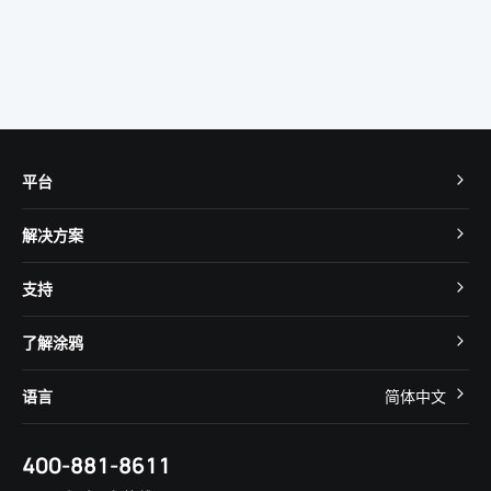
学习物联网技术的方法
IoT通信技术
远程系统
平台
TuyaOS
解决方案
MCU 接入
Cube 智慧私有云
支持
App SDK
智慧酒店
开发者社区
智能小程序
了解涂鸦
智慧租住
帮助中心
IoT Core
关于我们
智慧商照
语言
简体中文
在线咨询
Tuya Cobuilder
涂鸦新闻
智慧全屋&地产
简体中文
技术支持
400-881-8611
合规资质
智慧楼宇
English
行业百科