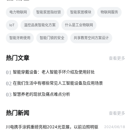
电力物联网
智能家居指纹锁
智能家居模块
物联网服务
loT
温控品类智能化方案
什么是工业物联网
智能牙刷使用
智能门锁的安全
共享教育空间方案设计
智能门窗控制器
智能健康硬件
IoT公司
热门文章
查看更多
物联网如何正确理解
解决智能家居的问题技巧
01
智能穿戴设备：老人智能手环介绍及使用好处
智能照明系统优势
车联网发展
智慧客房设计公司
02
在我们生活中有哪些常见人工智能设备及应用场景
物联网医疗硬件有哪些
智能气体传感器开发
电动平衡车原理
03
智慧养老的现状及痛点难点分析
工业互联网与智能制造
智能衣柜的便利性
全新智能门锁
热门新闻
查看更多
安装门磁有哪些优势
如何选择可穿戴设备芯片
加湿器作用
川电携手涂鸦重磅亮相2024光亚展，以前沿照明驱
2024/06/18
智能家居系统开发
IoT是什么
智能门锁芯片
物联网存储