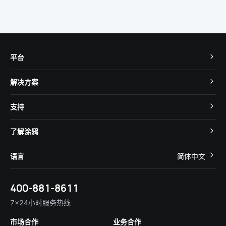
平台
TuyaOS
解决方案
MCU 接入
Cube 智慧私有云
支持
App SDK
智慧酒店
开发者社区
智能小程序
了解涂鸦
智慧租住
帮助中心
IoT Core
关于我们
智慧商照
语言
简体中文
在线咨询
Tuya Cobuilder
涂鸦新闻
智慧全屋&地产
简体中文
技术支持
400-881-8611
合规资质
智慧楼宇
English
行业百科
7×24小时服务热线
投资者关系
市场合作
业务合作
服务商合作