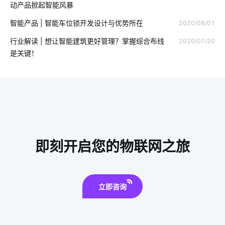
动产品掀起智能风暴
物联网统计列表
物联网传感器解决方案
智能防雷插排
智能产品 | 智能车位锁开发设计与优势所在
2020/08/01
智能家居具备功能
工厂能耗管控方案
工业物联网的应用
行业解读 | 想让智能建筑更好管理？掌握综合布线
2020/07/20
是关键！
传感器智能化方案
门窗解决方案
蓝牙技术工作原理
APP开发
咖啡 智能家居
共享自习室方案
蓝牙工业现场总线应用
加湿器的功能有哪些
智能家居方案
红酒如何储存
GPS定位器
物联网报告内容有哪些
即刻开启您的物联网之旅
全屋智能设计方案
立即咨询