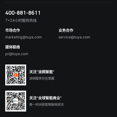
Tuya Cobuilder
涂鸦新闻
智慧全屋&地产
简体中文
技术支持
400-881-8611
合规资质
智慧楼宇
English
行业百科
7×24小时服务热线
投资者关系
市场合作
业务合作
服务商合作
marketing@tuya.com
service@tuya.com
媒体联络
pr@tuya.com
关注“涂鸦智能”
涂鸦服务尽在掌握
关注“全球智能商业”
第一时间获取物联网资讯