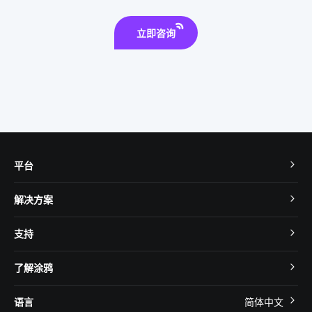
立即咨询
平台
TuyaOS
解决方案
MCU 接入
Cube 智慧私有云
支持
App SDK
智慧酒店
开发者社区
智能小程序
了解涂鸦
智慧租住
帮助中心
IoT Core
关于我们
智慧商照
语言
简体中文
在线咨询