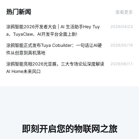
IoT蓝牙解决方案如何选择
智能体脂秤作用是什么
热门新闻
查看更多
可穿戴传感器应用
智能家居优势
智能门锁的优势有哪些
涂鸦智能2026开发者大会 | AI 生活助手Hey Tuy
2026/04/23
智慧酒店解决方案
果蔬面膜机
智慧餐厅系统
a、TuyaClaw、AI开发平台全面上新!
智能家居有哪些优势
工业智能节电系统
全屋智能家居系统
涂鸦智能正式发布Tuya Cobuilder：一句话让AI硬
2026/05/19
件从创意到真机落地
物联网新闻
别墅智能化解决方案
智能路灯
智能鞋柜
涂鸦智能亮相2026光亚展，三大专场论坛深度解读
2026/06/11
ZigBee物联网网关
智能水龙头方案设计
物联网平台
AI Home未来风口
智慧工业iot
智能慢煮机方案
GPS定位器
IOT
老年智能手环方案
智慧用电开发方案
物联网云计算
智能窗帘控制系统
楼宇智能化解决方案
香氛机
智能传感器开发方案
即刻开启您的物联网之旅