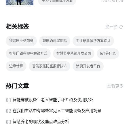
压力传感器解决方案
2022/01/24
相关标签
换一换
物联网业务前景
智能奶瓶实用吗
工业能耗解决方案设计
智能门锁有哪些解锁方式
智慧节电系统开发公司
IoT是什么
边缘计算
智能家居防盗报警技术
涂鸦开发者平台
智能水龙头市场前景
智能传感器开发板有哪些
儿童智能手表
热门文章
查看更多
行车记录仪的作用
物联网终端
共享按摩椅app发展趋势
01
智能穿戴设备：老人智能手环介绍及使用好处
智能门窗的优点
智能门锁
门窗解决方案
02
在我们生活中有哪些常见人工智能设备及应用场景
Matter插座解决方案
智能家居挑选小技巧
智能枕头的功能
03
智慧养老的现状及痛点难点分析