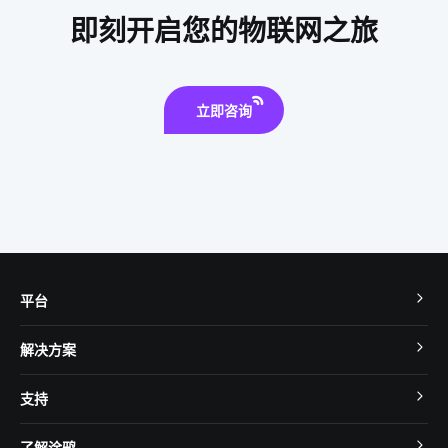
智能水龙头解决方案
一氧化碳传感器的作用
即刻开启您的物联网之旅
智能健康方案模块
智能净水器的功能是什么
SoC免开发智能化解决方案
智能家居照明控制系统
立即咨询
电磁炉具有哪些优势
平台
TuyaOS
解决方案
MCU 接入
Cube 智慧私有云
支持
App SDK
智慧酒店
开发者社区
智能小程序
了解涂鸦