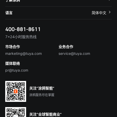
智慧租住
帮助中心
IoT Core
关于我们
智慧商照
语言
简体中文
在线咨询
Tuya Cobuilder
涂鸦新闻
智慧全屋&地产
简体中文
技术支持
400-881-8611
合规资质
智慧楼宇
English
行业百科
7×24小时服务热线
投资者关系
市场合作
业务合作
服务商合作
marketing@tuya.com
service@tuya.com
媒体联络
pr@tuya.com
关注“涂鸦智能”
涂鸦服务尽在掌握
关注“全球智能商业”