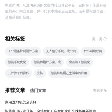
免责声明：凡注明来源的文章均转自其它平台，目的在于传递有价
值的AIoT内容资讯，并不代表本站观点及立场。若有侵权或异议，
请联系我们处理。
相关标签
换一换
工业设备降耗设计方案
无人值守系统开发公司
什么叫物联网
智能系统优化
智能体脂秤方案开发
食品加工智能化
云计算平台操作
安防
智能垃圾桶在生活中的应用
智慧灯具品牌
物联网技术对城市影响
照明产品开发
推荐文章
热门文章
查看更多
web后端开发
智能产品开发
01
家用洗地机怎么选择
选择智能空气净化器需要了解的事情
智能垃圾桶方案
智能家电行业升级，涂鸦智能开启智能家电全球拓展新篇章
02