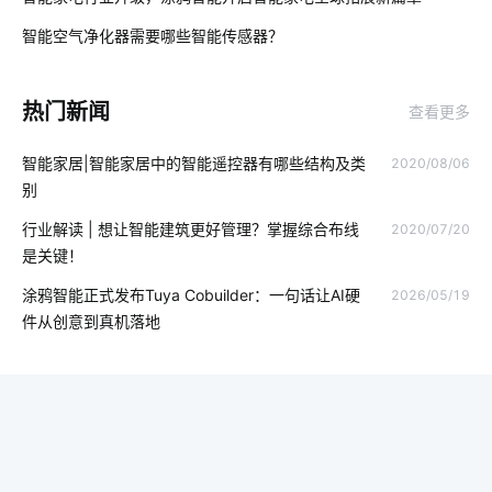
电动伸缩门
指纹锁发展趋势
智能家居监测系统
智能空气净化器需要哪些智能传感器？
03
蓝牙技术特点介绍
气体传感器开发
体育馆设计方案
热门新闻
查看更多
5G影响
传感器集成模块
室内蓝牙温湿度传感器
智能家居|智能家居中的智能遥控器有哪些结构及类
2020/08/06
智能家居灯光系统方案
智能影音系统好处
别
人工智能传感器有哪些
智慧图书馆设备厂家
行业解读 | 想让智能建筑更好管理？掌握综合布线
2020/07/20
是关键！
智能水龙头市场前景
物联网公司
灯控开关
涂鸦智能正式发布Tuya Cobuilder：一句话让AI硬
2026/05/19
智能家居系统开发
智能家居家庭网络系统
件从创意到真机落地
穿戴传感器案例分析
温湿度传感器方案设计
移动物联网卡
摄像头功能
智能硬件系统开发公司
电力监控
智能衣柜给人们带来的便利
食堂智能化建设
共享按摩椅app