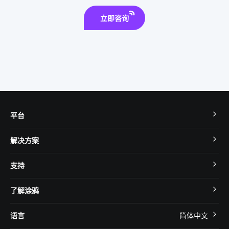
立即咨询
平台
TuyaOS
解决方案
MCU 接入
Cube 智慧私有云
支持
App SDK
智慧酒店
开发者社区
智能小程序
了解涂鸦
智慧租住
帮助中心
IoT Core
关于我们
智慧商照
语言
简体中文
在线咨询
Tuya Cobuilder