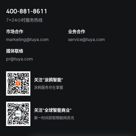
涂鸦新闻
智慧全屋&地产
简体中文
技术支持
400-881-8611
合规资质
智慧楼宇
English
行业百科
7×24小时服务热线
投资者关系
市场合作
业务合作
服务商合作
marketing@tuya.com
service@tuya.com
媒体联络
pr@tuya.com
关注“涂鸦智能”
涂鸦服务尽在掌握
关注“全球智能商业”
第一时间获取物联网资讯