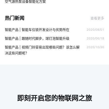
空气源热泵设备智能化方案
03
智能照明应用
物联网专用卡
物联网信息
热门新闻
查看更多
智慧酒店管理系统
未来智能垃圾桶应用
AI玩具解决方案
智能产品 | 智能车位锁开发设计与优势所在
2020/08/01
智能睡眠监测带产品
什么是无人便利店
智慧食堂发展前景
智能产品 | 跟随时代脚步，球灯泡智能升级
2020/06/18
IoT是什么意思
云计算平台操作
物联网技术
智能灯控
智能产品 | 视频门铃容易出现哪些问题？该怎么解
2020/10/30
智慧生产系统应用领域
电子产品出口发展趋势
决这些问题呢？
智能鞋柜解决储物方案
物联网潜力
物联网发展趋势
IoT产品开发
智能猫眼安装
开关智能开发
无尾厨电
智能机器人有哪些
智能家居加盟项目
物理网应用服务
智能电视机
工业能耗管理
除湿机比空调好在哪里
即刻开启您的物联网之旅
智能运营
现代生活的智能产品