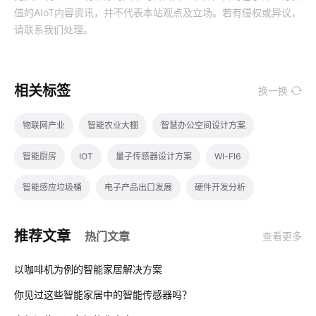
值的AIoT内容资讯，并不代表本站观点及立场。若有侵权或异议，
请联系我们处理。
相关标签
换一换
物联网产业
智能农业大棚
智慧办公空间设计方案
智能厨房
IOT
量子传感器设计方案
WI-FI6
智能感应垃圾桶
电子产品出口发展
硬件开发分析
集成传感器
工业解决方案
室内蓝牙温湿度传感器方案
推荐文章
热门文章
查看更多
智能家居模块
工业生产设备节能降耗方案
工业saas公司
01
以咖啡机为例的智能家居解决方案
智能电饭煲控制系统
智慧民宿
你见过这些智能家居中的智能传感器吗？
02
智能家居在卧室中的表现如何吸引消费者
智能家电产品价格高吗