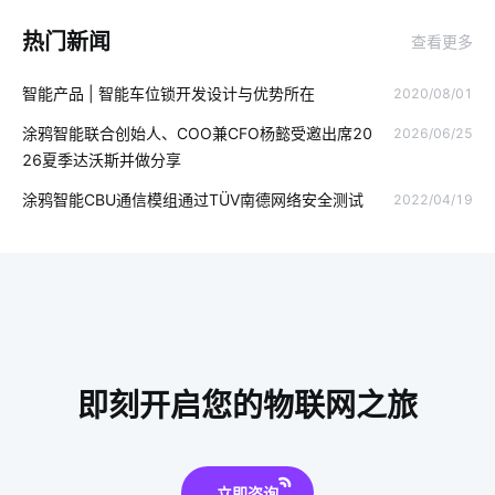
智能鞋柜灭菌器设计
工业设备节能降耗方案
物联网市场
热门新闻
查看更多
智能插座无线
智能办公
智能家居家庭网络系统
智能产品 | 智能车位锁开发设计与优势所在
2020/08/01
电动平衡车的构造
智能设备集成商
物联网知识
涂鸦智能联合创始人、COO兼CFO杨懿受邀出席20
2026/06/25
路灯智慧化
IoT如何变革服务新时代
智能睡眠监测带介绍
26夏季达沃斯并做分享
智能马桶与传统马桶
智能床如何影响人们的生活
涂鸦智能CBU通信模组通过TÜV南德网络安全测试
2022/04/19
智能家居灯光控制系统
zigbee固件开发
无线电源插座
电磁炉有哪些运作原理
智能家居物联网
智慧酒店设计案例
智能制造节能方案
智慧食堂功能有哪些
物联网产品
共享自习室市场前景
物联网智能芯片
婴儿看护器
即刻开启您的物联网之旅
智能马桶好用在哪
智能家居分接器
数字化工厂系统开发
智慧零售开发方案
智能扫地机优势是什么
立即咨询