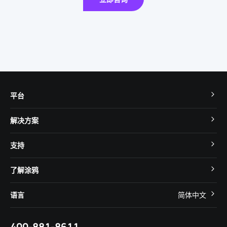
平台
TuyaOS
解决方案
MCU 接入
Cube 智慧私有云
支持
App SDK
智慧酒店
开发者社区
智能小程序
了解涂鸦
智慧租住
帮助中心
IoT Core
关于我们
智慧商照
语言
简体中文
在线咨询
Tuya Cobuilder
涂鸦新闻
智慧全屋&地产
简体中文
技术支持
400-881-8611
合规资质