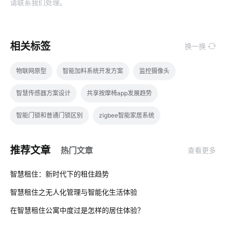
请联系我们处理。
相关标签
换一换
物联网原型
智能加料系统开发方案
监控摄像头
智慧传感器方案设计
共享按摩椅app发展趋势
智能门锁和普通门锁区别
zigbee智能家居系统
一氧化碳传感器方案
物联网报告内容
声控灯泡
推荐文章
热门文章
查看更多
智能家居在卧室中的表现如何吸引消费者
暖通设备
01
智慧租住：新时代下的租住趋势
智能家居行业
血氧仪十大方案商
智慧农业传感器方案
智慧租住之无人化管理与智能化生活体验
02
智能开关系统
物联网软件
报警系统
工业物联网
在智慧租住公寓中度过是怎样的居住体验？
03