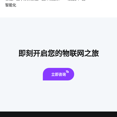
工业节能降耗系统
智能水杯有什么作用
智能楼宇
智能化
工业降耗节能方案
工业设备节能降耗方案
智能应用
物联网信息
能耗管理系统开发
除湿机智能化方案
物联网需求
智能教育物联网如何应用
物联网应用
智慧食堂方案
智能穿戴
即刻开启您的物联网之旅
立即咨询