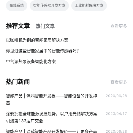
布线系统
智能传感器开发方案
工业能耗解决方案
智能锁真的安全吗
儿童智能手表质量
配网智能化技术
推荐文章
热门文章
查看更多
智慧城市安全
智能手推车
智能呼吸机解决方案
01
以咖啡机为例的智能家居解决方案
物理网应用服务
仓储管理智能化
物联网领域
你见过这些智能家居中的智能传感器吗？
02
智能扫地机器人功能有什么用处
工厂能耗管控方案
空气源热泵设备智能化方案
03
智慧灯杆建设
zigbee固件开发
智能枕头的功能
热门新闻
查看更多
零售物联网
智能家居生活
智慧传感系统
云计算平台操作
智能产品 | 涂鸦智能开发板——智能设备的开发神
2020/06/28
智慧医院
智能马桶好用在哪
智能家居加盟
器
智慧生产系统案例分享
现代生活的智能产品
物联网平台概念
涂鸦拥抱全球能源发展趋势，以户用光储解决方案
2023/04/17
引爆第133届广交会
智能睡眠监测带如何检测睡眠
智能传感器案例
无源物联网
智能产品 | 涂鸦智能产品开发报价——让更多产品
2020/06/28