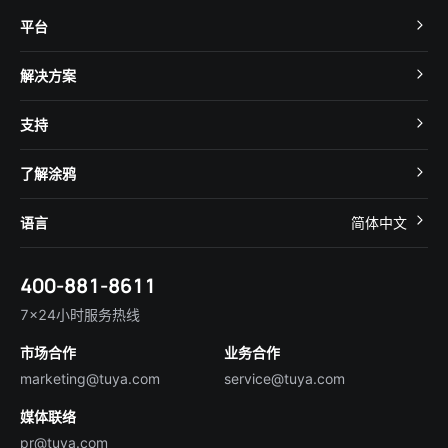
平台
TuyaOS
解决方案
MCU 接入
Cube 智慧私有云
支持
App SDK
智慧酒店
开发者社区
智能小程序
了解涂鸦
智慧租住
帮助中心
IoT Core
关于我们
智慧商照
语言
简体中文
在线咨询
Tuya Cobuilder
涂鸦新闻
智慧全屋&地产
简体中文
技术支持
400-881-8611
合规资质
智慧楼宇
English
行业百科
7×24小时服务热线
投资者关系
市场合作
业务合作
服务商合作
marketing@tuya.com
service@tuya.com
媒体联络
pr@tuya.com