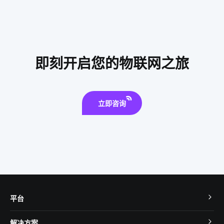
电动窗帘
果蔬面膜机
蓝牙智能
传感器在工业上的应用
大家电智能升级
计算机原理与应用
个护健康产品
物联网社区
二氧化碳传感器开发
智慧食堂系统人脸识别
即刻开启您的物联网之旅
市面上还有哪些智能家居
智能扫地机器人功能
物联网服务平台
立即咨询
平台
TuyaOS
解决方案