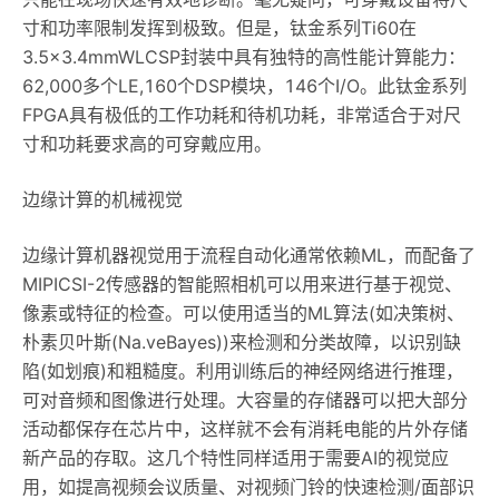
寸和功率限制发挥到极致。但是，钛金系列Ti60在
3.5×3.4mmWLCSP封装中具有独特的高性能计算能力：
62,000多个LE,160个DSP模块，146个I/O。此钛金系列
FPGA具有极低的工作功耗和待机功耗，非常适合于对尺
寸和功耗要求高的可穿戴应用。
边缘计算的机械视觉
边缘计算机器视觉用于流程自动化通常依赖ML，而配备了
MIPICSI-2传感器的智能照相机可以用来进行基于视觉、
像素或特征的检查。可以使用适当的ML算法(如决策树、
朴素贝叶斯(Na.veBayes))来检测和分类故障，以识别缺
陷(如划痕)和粗糙度。利用训练后的神经网络进行推理，
可对音频和图像进行处理。大容量的存储器可以把大部分
活动都保存在芯片中，这样就不会有消耗电能的片外存储
新产品的存取。这几个特性同样适用于需要AI的视觉应
用，如提高视频会议质量、对视频门铃的快速检测/面部识