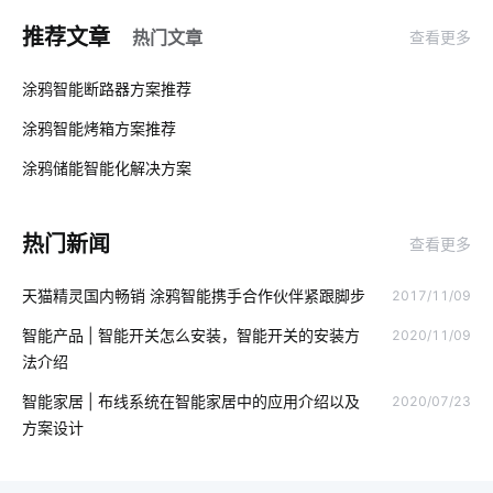
云计算平台
食堂智能化开发
智能家居设计方案
推荐文章
热门文章
查看更多
设备能耗管控方案
智能可穿戴设备有哪些
人工智能系统
01
涂鸦智能断路器方案推荐
ZigBee在智能家居市场的发展趋势
如何选择智能家居
涂鸦智能烤箱方案推荐
02
物联网统计列表
移动物联网卡实名的意义
涂鸦储能智能化解决方案‌
03
什么是物联网软件系统
智能衣柜给人们带来的便利
热门新闻
查看更多
自动化系统
TuyaClaw
智慧葡萄园方案
物联网政策
天猫精灵国内畅销 涂鸦智能携手合作伙伴紧跟脚步
2017/11/09
泛在物联网
智能车间管理系统
湿度传感器
全新智能门锁
智能产品 | 智能开关怎么安装，智能开关的安装方
2020/11/09
空气热泵
智慧酒店解决方案
手机APP开发
法介绍
智能家电的发展
智能家居安全
构建物联网产品步骤
智能家居 | 布线系统在智能家居中的应用介绍以及
2020/07/23
方案设计
楼宇自控系统
老年智能手环
自行车
智慧客房设计方案