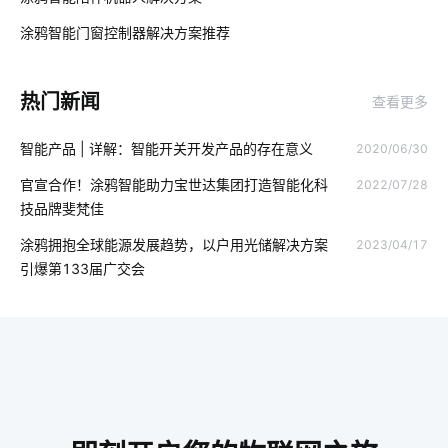
物联网设备管理
智能家居品牌
无线智能
涂鸦智能门窗控制器解决方案推荐
03
家庭背景音乐系统
物联网如何变革服务新时代
智能家居照明
热门新闻
查看更多
智能穿戴方案
智能传感器方案设计
物联网机器
智能产品 | 详解：智能开关开发产品的存在意义
2020/06/30
物联网API
我国芯片市场挑战
智能鞋垫
zigbee固件开发
官宣合作！涂鸦智能助力宝世达集团打造智能化科
2022/07/28
智能奶瓶真的实用吗
我们触手可及的智能家居有哪些
技品牌斐梵佳
工业控制
厨电
音频和图像信号处理
物联网网关
涂鸦拥抱全球能源发展趋势，以户用光储解决方案
2023/04/17
引爆第133届广交会
智能家电好用吗
市面上还有哪些智能家居
储能
IoT通信技术应用
智能家居报警技术优势
气体传感器开发
智慧酒店节电系统设计
气体传感器方案设计
可穿戴设备市场
物联网原型
ZigBee通信协议
智能呼吸机解决方案