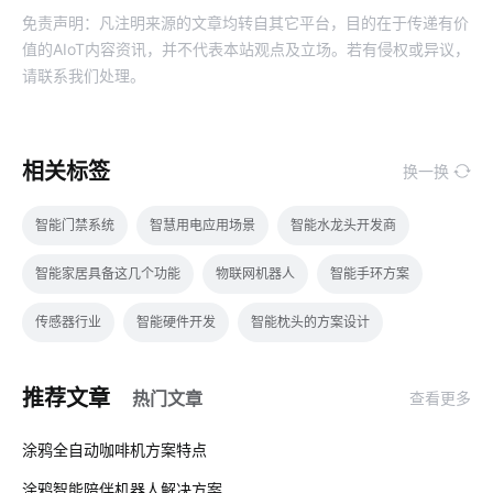
免责声明：凡注明来源的文章均转自其它平台，目的在于传递有价
值的AIoT内容资讯，并不代表本站观点及立场。若有侵权或异议，
请联系我们处理。
相关标签
换一换
智能门禁系统
智慧用电应用场景
智能水龙头开发商
智能家居具备这几个功能
物联网机器人
智能手环方案
传感器行业
智能硬件开发
智能枕头的方案设计
物联网项目应用
工业节能硬件系统设计
智慧教室方案厂家
推荐文章
热门文章
查看更多
卧室智能家居系统
物联网电气设计
mes
01
涂鸦全自动咖啡机方案特点
智能门锁有哪些解锁方式
智能垃圾桶方案解读
涂鸦智能陪伴机器人解决方案‌
02