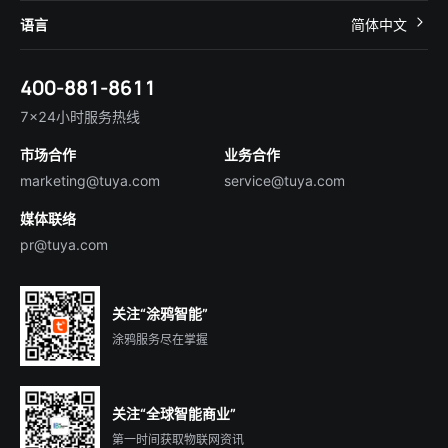
帮助中心
IoT Core
关于我们
智慧商照
语言
简体中文
在线咨询
Tuya Cobuilder
涂鸦新闻
智慧全屋&地产
简体中文
技术支持
400-881-8611
合规资质
智慧楼宇
English
行业百科
7×24小时服务热线
投资者关系
市场合作
业务合作
服务商合作
marketing@tuya.com
service@tuya.com
媒体联络
pr@tuya.com
关注“涂鸦智能”
涂鸦服务尽在掌握
关注“全球智能商业”
第一时间获取物联网资讯