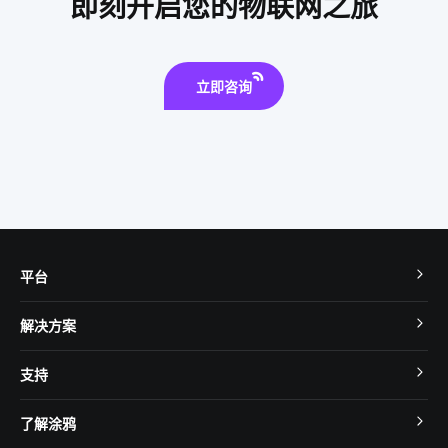
即刻开启您的物联网之旅
智能洗衣机为未来带来的变化
家庭节能
立即咨询
平台
TuyaOS
解决方案
MCU 接入
Cube 智慧私有云
支持
App SDK
智慧酒店
开发者社区
智能小程序
了解涂鸦
智慧租住