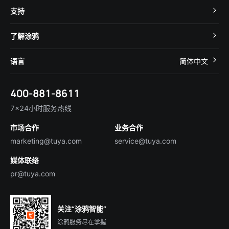
MCU 接入
Cube 智慧私有云
支持
App SDK
智慧酒店
开发者社区
智能小程序
了解涂鸦
智慧租住
帮助中心
IoT Core
关于我们
智慧商照
语言
简体中文
在线咨询
Tuya Cobuilder
涂鸦新闻
智慧全屋&地产
简体中文
技术支持
400-881-8611
合规资质
智慧楼宇
English
行业百科
7×24小时服务热线
投资者关系
市场合作
业务合作
服务商合作
marketing@tuya.com
service@tuya.com
媒体联络
pr@tuya.com
关注“涂鸦智能”
涂鸦服务尽在掌握