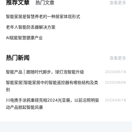
推荐文章
热门文章
查看更多
智能家居家电控制系统
智能家居发展
指纹智能门锁安全性
01
智能家居是智慧养老的一种居家体现形式
能耗管理系统开发
酒店智慧客房系统
物联网技术价值
老年人智能防丢器解决方案
02
气体检测仪能监测多少有害物质
智能家居分接器
AI赋能智慧健康产业
03
智慧社区的重要性
智能照明开发
智能穿戴设备如何正确使用
热门新闻
查看更多
SoC吊扇免开发智能化方案
智能教育物联网
智能灯控
智能产品 | 跟随时代脚步，球灯泡智能升级
2020/06/18
无线智能家居设计原则
IoT物联网
医疗领域中物联网技术应用
智能家居|智能家居中的智能遥控器有哪些结构及类
2020/08/06
智能家居具备功能
智能鞋柜与传统鞋柜
软件开发
别
智能防雷插排
智慧食堂系统人脸识别
家居智能化方案
川电携手涂鸦重磅亮相2024光亚展，以前沿照明驱
2024/06/18
动产品掀起智能风暴
物联网医疗硬件有哪些
智能穿戴
IoT是什么意思
婴儿看护器
IoT技术是如何应用
照明智能化