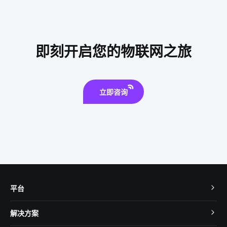
全球物联网发展受哪些影响
能耗管理系统
手机控制电灯原理
智能设备
智能传感器
无线充电技术
即刻开启您的物联网之旅
别墅智能家居方案设计
企业物联网
单身公寓智能解决方案
智能家居系统解决方案
立即咨询
平台
TuyaOS
解决方案