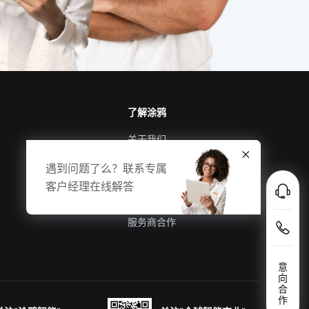
了解涂鸦
关于我们
涂鸦新闻
遇到问题了么？联系专属
合规资质
客户经理在线解答
投资者关系
服务商合作
意
向
合
作