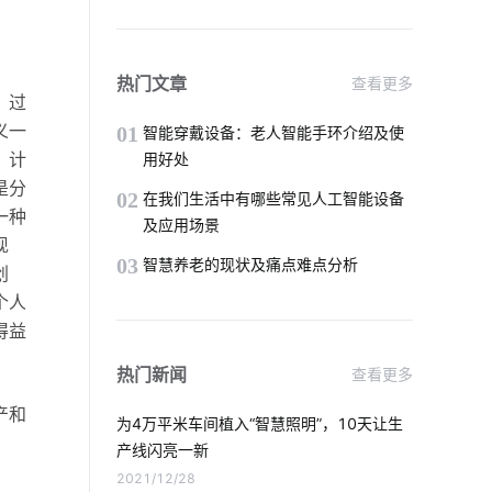
工业物联网解决方案
智能家居有哪些应用
热门文章
查看更多
。过
共享按摩椅app开发
开关智能开发
义一
01
智能穿戴设备：老人智能手环介绍及使
，计
用好处
门窗解决方案
智能门锁
是分
02
在我们生活中有哪些常见人工智能设备
一种
及应用场景
工业降耗方案应用领域
物联网统计
现
03
智慧养老的现状及痛点难点分析
创
物联网功能
智能家居系统实用功能
个人
得益
智能工厂
智慧节电系统开发商
热门新闻
查看更多
手机智能家居系统
气体传感器方案设计
产和
为4万平米车间植入“智慧照明”，10天让生
智能锁技术发展
智能门窗的优点
产线闪亮一新
2021/12/28