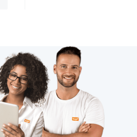
人工智能技术
ZigBee 3.0互联互通
智能自动售货机
物联网的优势
智能衣柜的便利性
智能电饭煲
智慧停车场硬件开发
123
空调寿命延长