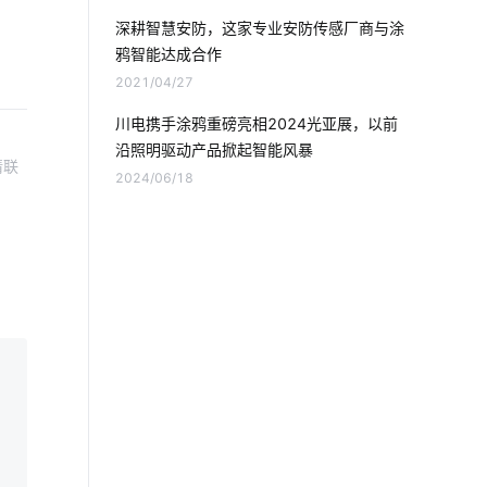
智慧节电系统
智能家居的优点
深耕智慧安防，这家专业安防传感厂商与涂
鸦智能达成合作
电磁炉具有哪些优势
智能家居发展阶段
2021/04/27
智能家居系统解决方案
川电携手涂鸦重磅亮相2024光亚展，以前
沿照明驱动产品掀起智能风暴
未来智能垃圾桶应用
车联网发展
请联
2024/06/18
智慧工地解决方案
智慧生产系统应用领域
智能窗帘新面貌
物联网报告内容有哪些
医疗物联网改革
智慧图书馆十大厂家
物联网领域
人体传感器方案设计
无线摄像头
物联网技术有哪些重大应用