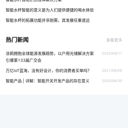
智能穿戴设备技术
医疗传感器应用领域
我国芯片市场
智能水杯智能的意义是为人们提供便捷的喝水体验
02
烟草行业的物联网应用
无线电源插座
智能冰箱
智能水杯的拓展功能并非刚需，其发展任重道远
03
照明产品开发
酒店智慧客房方案
热门新闻
查看更多
我们触手可及的智能家居有哪些
智能牙刷使用
涂鸦拥抱全球能源发展趋势，以户用光储解决方案
2023/04/17
智慧工业生产平台
智能传感器开发案例分析
引爆第133届广交会
智能扫地机器人工作原理
智能衣柜的便利性
万亿IoT蓝海，没有好设计，你的消费者买单吗？
2021/08/26
智能照明系统开发
智慧食堂的优点和缺点
智慧社区的重要性
智能产品 | 详解：智能开关开发产品的存在意义
2020/06/30
智慧工业降耗方案
儿童智能手表安全
物理网应用服务
室内蓝牙温湿度传感器方案
智能血糖仪为用户检测血糖状况
净水器租赁模式
智能马桶与传统马桶
能耗节能管理系统公司