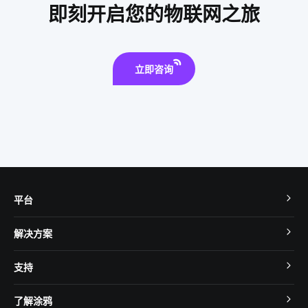
无线模块
智能家居在厨房中的表现如何吸引消费者
即刻开启您的物联网之旅
智能家居装修要注意几点
监控
物联网平台
共享咖啡机
充电技术原理
物联网应用技术
智能锁真的安全吗
立即咨询
可穿戴智能设备
什么是物联网软件系统
智能家居防盗报警技术
平台
TuyaOS
解决方案
MCU 接入
Cube 智慧私有云
支持
App SDK
智慧酒店
开发者社区
智能小程序
了解涂鸦