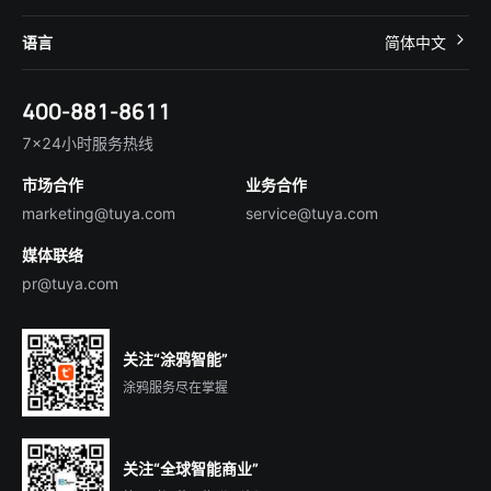
智慧租住
帮助中心
IoT Core
关于我们
智慧商照
语言
简体中文
在线咨询
Tuya Cobuilder
涂鸦新闻
智慧全屋&地产
简体中文
技术支持
400-881-8611
合规资质
智慧楼宇
English
行业百科
7×24小时服务热线
投资者关系
市场合作
业务合作
服务商合作
marketing@tuya.com
service@tuya.com
媒体联络
pr@tuya.com
关注“涂鸦智能”
涂鸦服务尽在掌握
关注“全球智能商业”