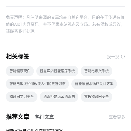
免责声明：凡注明来源的文章均转自其它平台，目的在于传递有价
值的AIoT内容资讯，并不代表本站观点及立场。若有侵权或异议，
请联系我们处理。
相关标签
换一换
智能健康硬件
智慧酒店智能客房系统
智能电饭煲系统
智能电饭煲如何改变人们的烹饪习惯
智能家居水循环设计方案
物联网学习平台
消毒柜是怎么消毒的
零售物联网安全
数字化工厂系统开发
为什么共享汽车却撑不下去了
推荐文章
热门文章
查看更多
数字控制器
智能农业大棚优势
物联网原理
01
智能水杯自动识别液体解决方案