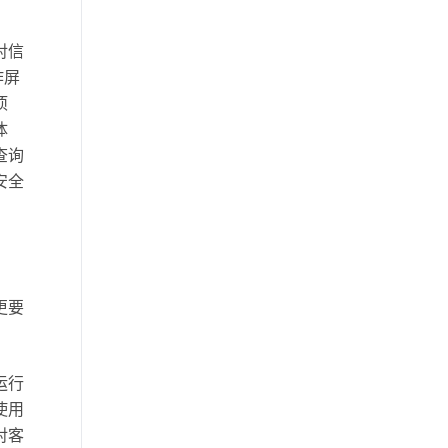
体脂秤APP开发
智能建筑系统
对信
作屏
工业物联网的影响
项
体
查询
安全
更要
运行
使用
对客