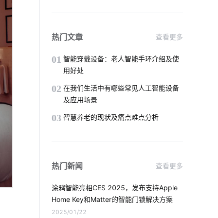
智能家居插座
智能穿戴市场
智能家居优势
Matter插座解决方案
热门文章
查看更多
共享按摩椅app发展趋势
云存储发展
01
智能穿戴设备：老人智能手环介绍及使
用好处
智慧溯源方案
智能水龙头解决方案
02
在我们生活中有哪些常见人工智能设备
及应用场景
智能窗帘用途
智能鞋柜与传统鞋柜
03
智慧养老的现状及痛点难点分析
智慧图书馆解决方案厂家
智能奶瓶的功能
物联网专用卡应用
热门新闻
查看更多
吸尘器和智能扫地机器人的区别
涂鸦智能亮相CES 2025，发布支持Apple 
AI显控屏
加湿器的功能
Home Key和Matter的智能门锁解决方案
2025/01/22