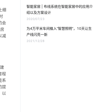
家庭背景音乐系统
除湿机智能化方案
智能家居 | 布线系统在智能家居中的应用介
 上细
绍以及方案设计
ZigBee在智能家居市场的现状
热泵
时
2020/07/23
的会
智慧水务领域
智慧城市
为4万平米车间植入“智慧照明”，10天让生
客房
产线闪亮一新
以减
气体传感器方案设计
移动互联网
2021/12/28
物联网商业
传统家居和智能家居
泛在物联网
智慧农业传感器方案
建
虚拟电厂
物联网设备管理
育程
能系
智能马桶与传统马桶
AIoT发展
的提
，以
人工智能
智能传感器开发商
物联网工程
光电传感器解决方案