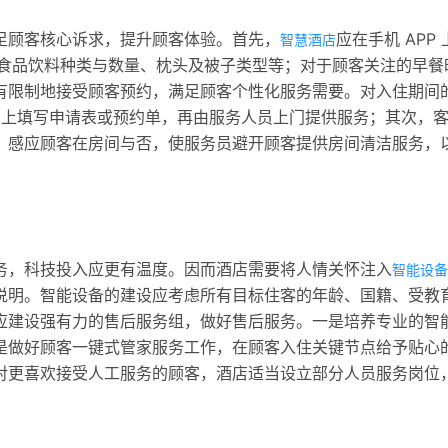
足顾客核心诉求，提升顾客体验。首先，
应在手机 APP
智慧酒店
吧食品饮料种类与数量、枕头及被子类型等；对于顾客关注的早餐
有限制地接受顾客预约，满足顾客个性化服务需要。对入住期间
P 上填写申请表或预约单，再由服务人员上门提供服务；其次，
，感应顾客在房间与否，使服务员避开顾客提供房间清洁服务，
务，科技投入应更有温度。因而酒店需要将人情关怀注入
智能设备
说明。智能设备的建设应考虑所有目标住客的年龄、国籍、受教
应建设强有力的售后服务组，做好售后服务。一是培养专业的智
是做好顾客一键式管家服务工作，在顾客入住关键节点给予贴心
对更喜欢接受人工服务的顾客，酒店适当设立部分人员服务岗位