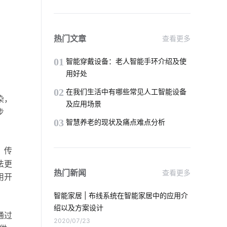
智能路灯
智慧能源
智能传感器案例
智能酒店系统
热门文章
查看更多
工厂iot解决方案
智能传感器设计公司
01
智能穿戴设备：老人智能手环介绍及使
用好处
智能枕头的方案设计
智能应用
02
在我们生活中有哪些常见人工智能设备
染，
及应用场景
家庭物联网自动化系统
步
03
智慧养老的现状及痛点难点分析
智能工厂系统集成商
，传
智能门锁和普通门锁区别
智能家居发展
法更
热门新闻
查看更多
用开
智慧食堂的好处
智能家居 | 布线系统在智能家居中的应用介
智能可穿戴设备方案设计
绍以及方案设计
通过
2020/07/23