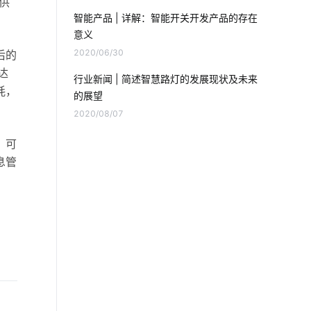
供
食堂智能化开发
智能产品 | 详解：智能开关开发产品的存在
意义
智能净水器的功能是什么
2020/06/30
后的
智能产品开发是多久
达
行业新闻 | 简述智慧路灯的发展现状及未来
耗，
的展望
儿童智能手表安全如何保证
物联网驱动
2020/08/07
指纹智能门锁安装
、可
息管
工业生产设备节能降耗方案
蓝牙温湿度传感器方案
智能家庭防盗指纹门锁
物联网云模式
物联网时代
门禁市场
智能洗衣机为未来带来的变化