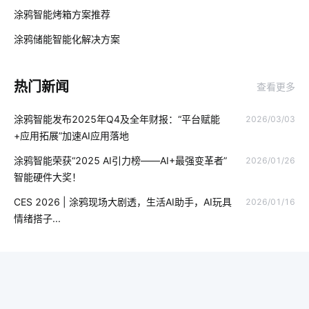
企业物联网
物联网需求
物联网通信
物联网iot开发
涂鸦智能烤箱方案推荐
02
智能体脂秤app开发流程
物联网云平台开发
涂鸦储能智能化解决方案‌
03
燃气报警器智能化设计
云计算平台
智能遥控器
热门新闻
查看更多
智能化系统集成
智慧酒店管理系统
智慧农业传感器厂家
涂鸦智能发布2025年Q4及全年财报：“平台赋能
2026/03/03
5g
智能水龙头方案设计
智能奶瓶真的实用吗
+应用拓展”加速AI应用落地
物联网操作系统
智能家居开关
物联网软件系统的关键
涂鸦智能荣获“2025 AI引力榜——AI+最强变革者”
2026/01/26
智能硬件大奖！
智能电饭煲控制系统
智能机器人有哪些
物联网建筑
CES 2026 | 涂鸦现场大剧透，生活AI助手，AI玩具
2026/01/16
人工智能
智能工业降耗方案
加湿器作用
IoT产品开发
情绪搭子...
儿童智能手表安全如何保证
物联网是什么
智能电子体脂秤方案
共享按摩椅app
数据中心设计发展
智能消毒柜餐具消毒方案
磁性开关
除湿机智能化方案