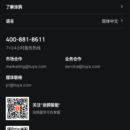
智慧酒店
开发者社区
智能小程序
了解涂鸦
智慧租住
帮助中心
IoT Core
关于我们
智慧商照
语言
简体中文
在线咨询
Tuya Cobuilder
涂鸦新闻
智慧全屋&地产
简体中文
技术支持
400-881-8611
合规资质
智慧楼宇
English
行业百科
7×24小时服务热线
投资者关系
市场合作
业务合作
服务商合作
marketing@tuya.com
service@tuya.com
媒体联络
pr@tuya.com
关注“涂鸦智能”
涂鸦服务尽在掌握