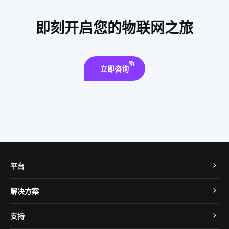
电动平衡车原理
智慧农业传感器方案
智能家居模式
即刻开启您的物联网之旅
立即咨询
平台
TuyaOS
解决方案
MCU 接入
Cube 智慧私有云
支持
App SDK