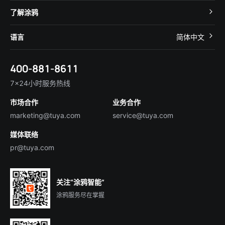
智慧酒店
开发者社区
智能小程序
了解涂鸦
智慧租住
帮助中心
IoT Core
关于我们
智慧商照
语言
简体中文
在线咨询
Tuya Cobuilder
涂鸦新闻
智慧全屋&地产
简体中文
技术支持
400-881-8611
合规资质
智慧楼宇
English
行业百科
7×24小时服务热线
投资者关系
市场合作
业务合作
服务商合作
marketing@tuya.com
service@tuya.com
媒体联络
pr@tuya.com
关注“涂鸦智能”
涂鸦服务尽在掌握