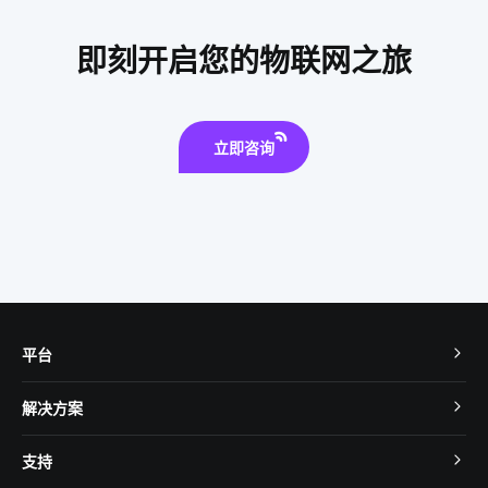
加湿器的功能
光纤传感器方案设计
智能井盖方案
即刻开启您的物联网之旅
智能化设备
智能家居水循环系统
物联网的发展趋势
血氧仪十大方案商
立即咨询
平台
TuyaOS
解决方案
MCU 接入
Cube 智慧私有云
支持
App SDK