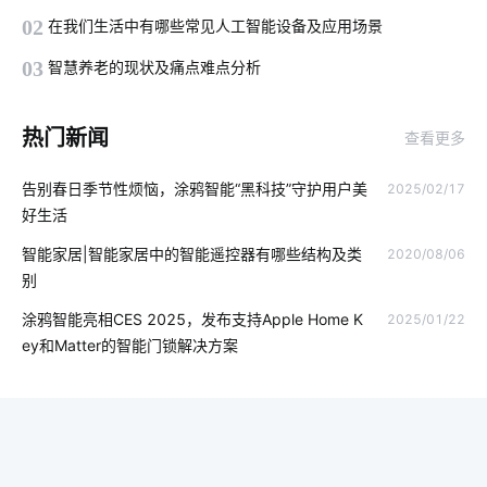
智能窗帘的优势
食堂智能化建设
智能物联网
02
在我们生活中有哪些常见人工智能设备及应用场景
如何选择智能家居
设备接入
智慧食堂有什么用
03
智慧养老的现状及痛点难点分析
单身公寓智能解决方案
智能家居影响
热门新闻
查看更多
智能电饭煲如何改变人们的烹饪习惯
物联网应用改变
告别春日季节性烦恼，涂鸦智能“黑科技”守护用户美
2025/02/17
智能鞋柜
智能传感系统开发公司
物联网的好处
好生活
物联网知识
加湿器作用
智能遥控系统
智能家居|智能家居中的智能遥控器有哪些结构及类
2020/08/06
别
卧室智能家居系统方案
人工智能技术
AI玩具解决方案
涂鸦智能亮相CES 2025，发布支持Apple Home K
2025/01/22
智慧食堂案例分析
物联网家电
智能家居远程控制
ey和Matter的智能门锁解决方案
食堂智能化管理系统
智慧座舱
物联网发展趋势
智能家居应用方面
智能体脂称方案
智能家居系统
家庭指纹防盗智能门锁
智能家居传统家居相比谁更胜一筹