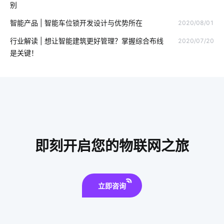
别
智能门锁和普通门锁区别
智能穿戴方案
智慧食堂系统有哪些
智能产品 | 智能车位锁开发设计与优势所在
2020/08/01
共享教育空间方案设计
传统家装走向智能家装
行业解读 | 想让智能建筑更好管理？掌握综合布线
2020/07/20
是关键！
市面上还有哪些智能家居
指纹智能门锁安装步骤
智能门锁和传统门锁
物联网云模式
物联网开发人员
智慧食堂功能架构
物联网项目关键点所在
app安卓手机开发
量子传感器开发方案
智能电热水器
智能空气净化器开发商
即刻开启您的物联网之旅
蓝牙方案分类
智能体脂称设计
蓝牙技术工作原理
智能除湿机方案
智能家居研发设计
无线智能系统方案
立即咨询
磁光效应传感器有哪些
智能灯泡系统