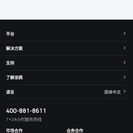
平台
TuyaOS
解决方案
MCU 接入
Cube 智慧私有云
支持
App SDK
智慧酒店
开发者社区
智能小程序
了解涂鸦
智慧租住
帮助中心
IoT Core
关于我们
智慧商照
语言
简体中文
在线咨询
Tuya Cobuilder
涂鸦新闻
智慧全屋&地产
简体中文
技术支持
400-881-8611
合规资质
智慧楼宇
English
行业百科
7×24小时服务热线
投资者关系
市场合作
业务合作
服务商合作