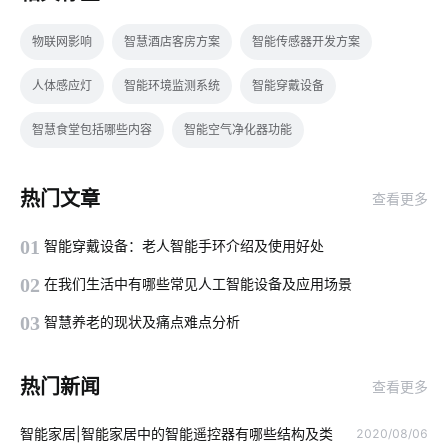
物联网影响
智慧酒店客房方案
智能传感器开发方案
人体感应灯
智能环境监测系统
智能穿戴设备
智慧食堂包括哪些内容
智能空气净化器功能
最流行的智能马桶
电动伸缩门
物联网技术影响
热门文章
查看更多
可穿戴设备市场
智能血氧仪开发方案
IoT产品开发成功秘诀
01
智能穿戴设备：老人智能手环介绍及使用好处
门铃感应器
投资智能家居
空气检测仪智能化设计
02
在我们生活中有哪些常见人工智能设备及应用场景
工厂saas系统
智能空气净化器主要功能
03
智慧养老的现状及痛点难点分析
智能门锁是怎样影响未来的生活
智能牙刷使用
热门新闻
查看更多
工业物联网的影响有哪些
智能家居音乐系统
智能家居|智能家居中的智能遥控器有哪些结构及类
2020/08/06
半导体酒精传感器设计
5G影响
报警系统