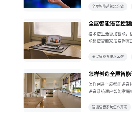
统集成，就不能通过扬声
全屋智能系统怎么做
e或wifi6只是第一
入全屋智能解决方案需
全屋智能语音控制
不同，智能汽车作为标
技术使生活更加智能，
能够使智能家居变得真
前，国内涉及语音控制
控制解决方案就必须不
全屋智能系统怎么做
少语音识别响应时间，
术改变生活，高科技语
怎样创造全屋智能
更高响应速度更快的无
怎样创造全屋智能语音
语音系统适应智能家庭
体，生活在充满声音的
会带来不同的需求其三
智能语音系统怎么开发
技术层面上，全屋智能
择语音的主要原因所以
解决方案选择以墙板为