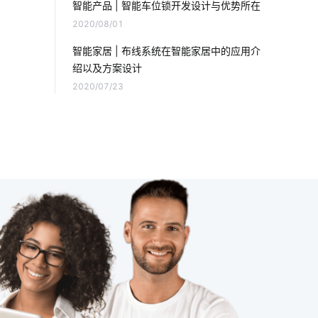
智能产品 | 智能车位锁开发设计与优势所在
2020/08/01
家庭背景音乐系统
电磁炉具有哪些优势
智能家居 | 布线系统在智能家居中的应用介
智慧工业iot
吸尘器和智能扫地机器人
绍以及方案设计
2020/07/23
物联网业务前景
智能体脂秤作用是什么
电磁炉有哪些运作原理
智能科技是怎样影响未来的生活
加快5G网络商用进程途径
智能水龙头设计方案
智慧用电监测预警系统
智能电饭煲方案
智能锁技术发展
智能电子体脂秤方案