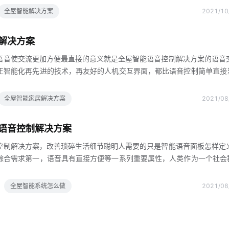
器更换目前，构建生态系统的企业仍以基于通信协议的互联为主蓝牙zig
全屋智能解决方案
2021/10
步，技术门槛不高更重要的是，要构建统一的物联网操作系统，让主流硬件厂
要场景开发算法迭代装饰属性个性化，为初创企业留下更大的空间与智能
解决方案
准化产品，具有更强的个性化属性，最终需要装修设计
语音使交流更加方便最直接的意义就是全屋智能语音控制解决方案的语音
正智能化再先进的技术，再友好的人机交互界面，都比语音控制简单直接
技术的企业也不少，竞争也比较激烈要想在行业中脱颖而出，全屋智能语
断加强语音控制技术，尽可能地排除噪音干扰，增加它的预置命令词识别
全屋智能家居解决方案
2021/08
从而提高智能家居产品的智能化水平，让人们享受真正智能的家居生活科
音控制技术让人们享受更方便的家居生活，如今许多家居产品都采用了识
语音控制解决方案
线语音控制技术，离线识别指令并作出反应由于国内语音控制技
控制解决方案，改善琐碎生活细节聪明人需要的只是智能语音面板怎样定
综合需求第一，语音具有直接方便等一系列重要属性，人类作为一个社会
场景中，声音是最直接最快捷的表达和发出指令的手段之一第二，特殊情
，用户对语音产品的接受度非常高，相对来说，市场教育语音相对成熟最
全屋智能系统怎么做
2021/08
语音控制解决方案拥有完善的语音方案，这也是全屋智能语音控制解决方
选择语音作为家庭场景中重要的交互入口在确定技术之后，全屋智能语音
主体，作为语音面板的重要入口和载体每间房间都可安装面板，