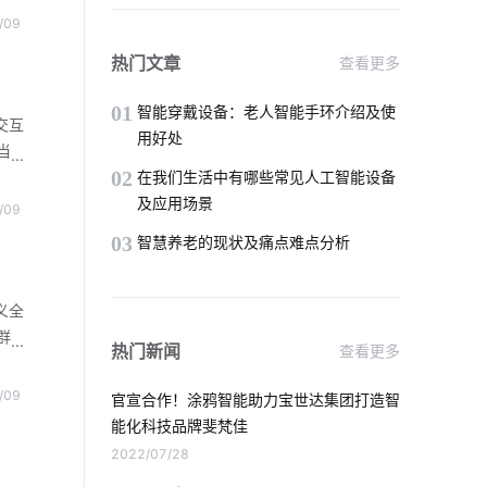
智能穿戴设备如何正确使用
be
/09
商接
智慧节电方案
智能家居水循环系统
热门文章
查看更多
手机
物联网技术的应用
共享按摩椅app
01
智能穿戴设备：老人智能手环介绍及使
交互
用好处
当
人工智能优势
智能门锁和普通门锁区别
02
音
在我们生活中有哪些常见人工智能设备
，减
及应用场景
/09
智能家居产品的创新原则
学技
03
智慧养老的现状及痛点难点分析
别率
智能鞋柜灭菌器对智能家居的影响
义全
室内蓝牙温湿度传感器方案
群
热门新闻
查看更多
况
压力传感器智能化设计
终在
/09
官宣合作！涂鸦智能助力宝世达集团打造智
案选
智能体脂秤方案开发
能化科技品牌斐梵佳
控制
2022/07/28
花卉栽培中的IoT技术应用