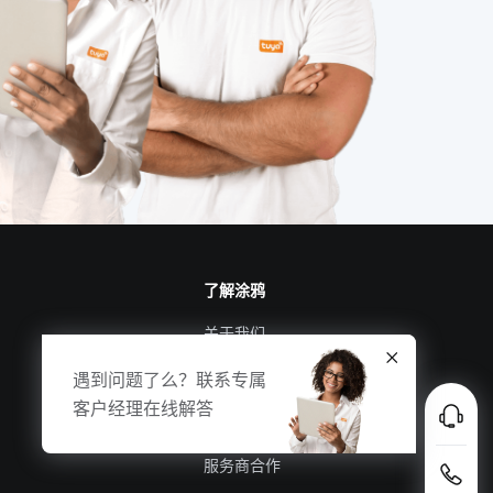
物联网智能解决方案
物联网的好处
物联网技术产品
智能家居
mes系统供应商
人工智能发展
智能家居系统开发
智能家居加盟
智能净水器普及程度不高原因
车联网发展
智慧食堂有哪些功能
了解涂鸦
关于我们
物联网机器
智能建筑开发
涂鸦新闻
遇到问题了么？联系专属
智能家居有哪些应用
Zigbee开发工具
合规资质
客户经理在线解答
投资者关系
服务商合作