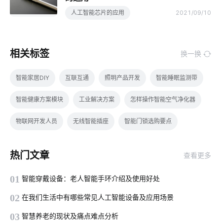
人工智能芯片的应用
2021/09/10
相关标签
换一换
智能家居DIY
互联互通
照明产品开发
智能睡眠监测带
智能健康方案模块
工业解决方案
怎样操作智能空气净化器
物联网开发人员
无线智能插座
智能门锁选购要点
家庭防盗智能门锁
智能照明解决方案
智能家居品牌排行
热门文章
查看更多
开发软件系统
门锁开发
蓝牙方案内容
01
智能穿戴设备：老人智能手环介绍及使用好处
智能门锁与普通门锁
智能体脂秤app
智能灯控
智慧停车
02
在我们生活中有哪些常见人工智能设备及应用场景
工业智能化转型
气体检测仪能监测多少有害物质
03
智慧养老的现状及痛点难点分析