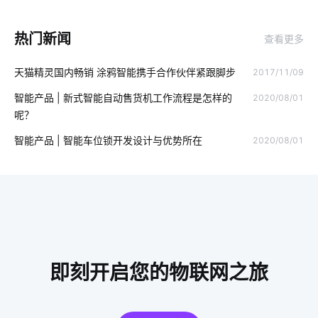
别墅智能化系统
物联网的预测性维护应如何去做
热门新闻
查看更多
人工智能产品
穿戴设备芯片特点
工厂智能化改造方案
天猫精灵国内畅销 涂鸦智能携手合作伙伴紧跟脚步
2017/11/09
智能零售商店
天然气报警器设计方案
集成传感器
智能产品 | 新式智能自动售货机工作流程是怎样的
2020/08/01
智能工厂方案提供商
智能衣柜给人们带来的便利
智能云
呢？
智能应用
生产能耗系统
U位资产管理产品选择
智能产品 | 智能车位锁开发设计与优势所在
2020/08/01
智能呼吸机解决方案
IOT
什么叫物联网
智能电饭煲
电热水器
智能卧室方案
家庭指纹防盗智能门锁
蓝牙工业现场总线应用
数据中心
人脸识别技术应用案例
物联网开发商
智能门锁的优势
照明智能系统
即刻开启您的物联网之旅
智慧停车场硬件开发