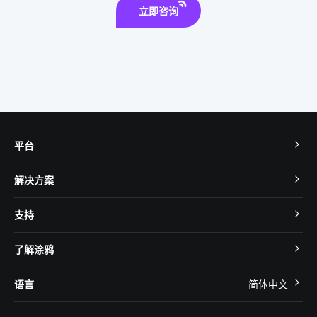
立即咨询
平台
TuyaOS
解决方案
MCU 接入
Cube 智慧私有云
支持
App SDK
智慧酒店
开发者社区
智能小程序
了解涂鸦
智慧租住
帮助中心
IoT Core
关于我们
智慧商照
语言
简体中文
在线咨询
Tuya Cobuilder
涂鸦新闻
智慧全屋&地产
简体中文