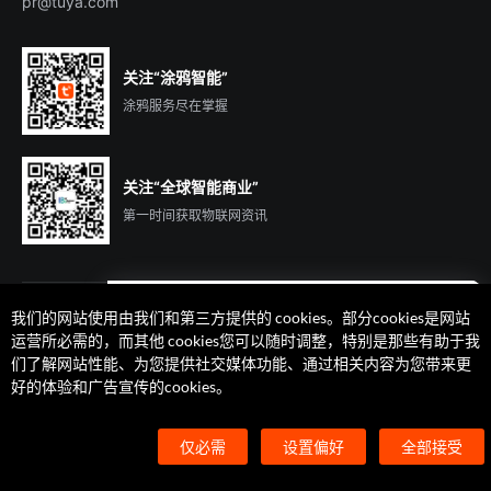
pr@tuya.com
关注“涂鸦智能”
涂鸦服务尽在掌握
关注“全球智能商业”
第一时间获取物联网资讯
我们的网站使用由我们和第三方提供的 cookies。部分cookies是网站
遇到问题了么？联系专属
运营所必需的，而其他 cookies您可以随时调整，特别是那些有助于我
客户经理在线解答
们了解网站性能、为您提供社交媒体功能、通过相关内容为您带来更
法律声明
隐私协议
加州隐私权利声明
服务条款
好的体验和广告宣传的cookies。
廉正合规
安全应急响应中心
Cookie 喜好设置
©2014-2026 杭州涂鸦信息技术有限公司 版权
仅必需
设置偏好
全部接受
浙ICP备2022000504号
浙B2-20210233号
浙公网安备33010602004238号