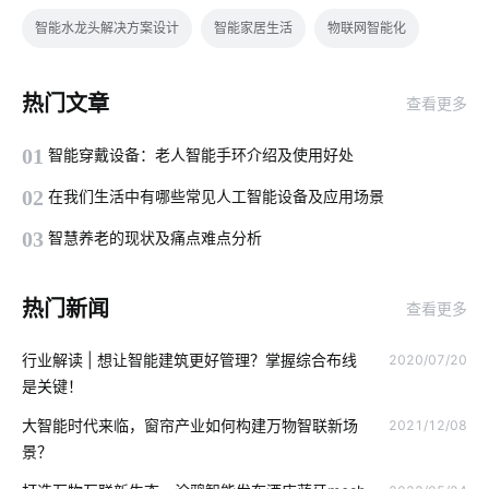
智能水龙头解决方案设计
智能家居生活
物联网智能化
现代生活的智能产品
智慧食堂系统的作用
智能车辆管理系统
热门文章
查看更多
智能睡眠监测带如何检测睡眠
物联网传感器
智能家居安全
01
智能穿戴设备：老人智能手环介绍及使用好处
家庭物联网
智能手环方案
无线摄像头
02
在我们生活中有哪些常见人工智能设备及应用场景
共享按摩椅app发展趋势
智能扫地机器人功能
03
智慧养老的现状及痛点难点分析
智能用电应用场景有哪些
智能建筑开发
工业能源解决方案
热门新闻
查看更多
智慧节电系统开发公司
智能水龙头方案设计
行业解读 | 想让智能建筑更好管理？掌握综合布线
2020/07/20
智慧食堂设计方案
移动智能家居
智能遥控器
是关键！
如何选择智能家居
智能除湿机
工厂能耗管控方案
大智能时代来临，窗帘产业如何构建万物智联新场
2021/12/08
景？
智能家居分接器
人工智能项目
智能电饭煲系统设计