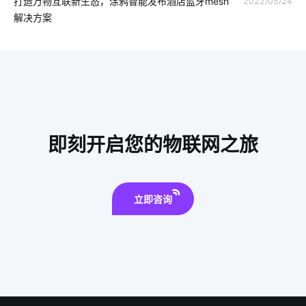
打造万物互联新生态，涂鸦智能发布酒店蓝牙mesh
2022/05/24
ZigBee在智能家居市场的现状
物理网应用服务
解决方案
指纹智能门锁安全性
智慧酒店管理系统
软件开发
智能消毒锅如何保持自我清洁
智能血氧仪开发商
智能家装发展
物联网云平台应用
学习物联网技术的方法
传感器智能化
智能净水器普及程度
智能生鲜配送柜
即刻开启您的物联网之旅
智慧酒店设备有哪些
智能穿戴方案
立即咨询