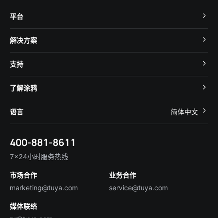
平台
TuyaOS
解决方案
MCU 接入
Cube 智慧私有云
支持
App SDK
智慧酒店
开发者社区
智能小程序
了解涂鸦
智慧租住
帮助中心
IoT Core
关于我们
智慧商照
语言
简体中文
在线咨询
Tuya Cobuilder
涂鸦新闻
智慧全屋&地产
简体中文
技术支持
400-881-8611
合规资质
智慧楼宇
English
行业百科
7×24小时服务热线
投资者关系
市场合作
业务合作
服务商合作
marketing@tuya.com
service@tuya.com
媒体联络