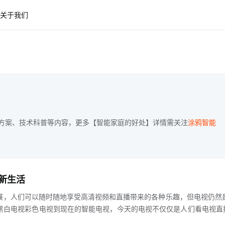
关于我们
方案、技术科普等内容，更多【智能家庭的好处】详情需关注
涂鸦智能
新生活
展，人们可以随时随地享受高清视频和直播带来的各种乐趣，但电视仍然
黑白电视彩色电视到现在的智能电视，今天的电视不仅仅是人们看电视直
支持下，人们可以在家观看4K高清节目，享受电影院般的观看体验即使在