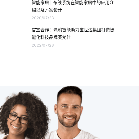
智能家居 | 布线系统在智能家居中的应用介
绍以及方案设计
IoT产业
智能垃圾桶在生活中的应用
2020/07/23
物联网的预测性维护应如何去做
官宣合作！涂鸦智能助力宝世达集团打造智
能化科技品牌斐梵佳
智能鞋柜作用
智能传感器系统的组成
2022/07/28
家用智能机器人有哪些
楼宇智能化解决方案
智慧零售硬件开发方案
智能防雷插排
物联网新闻
工厂能耗管理系统厂家
酒店节能方案
IoT是什么
物联网农业
烟草行业的物联网应用