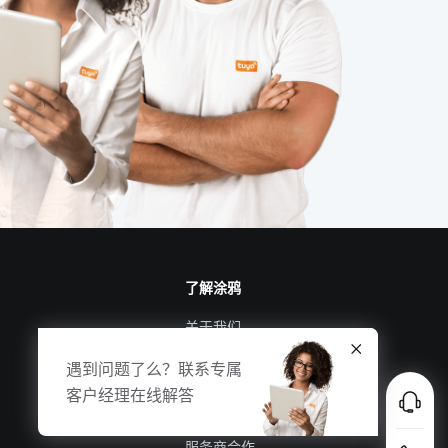
智能车辆管理
食堂智能化改造
物联网学习平台
智能教室互动黑板
可视化门铃
电磁传感器智能化设计
物联网改变
传感器集成模块
了解涂鸦
关于我们
涂鸦新闻
遇到问题了么？联系专属
合规资质
客户经理在线解答
投资者关系
服务商合作