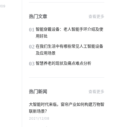
智能语音控制
全屋智能设计方案
说，
/09
幕监
物联网发展
智能家居远程控制
热门文章
查看更多
验不
共享充电桩
智慧办公空间设计案例
01
智能穿戴设备：老人智能手环介绍及使
用好处
智能降耗系统设计
02
在我们生活中有哪些常见人工智能设备
及应用场景
我们触手可及的智能家居有哪些
03
智慧养老的现状及痛点难点分析
蓝牙技术特点介绍
物联网技术
儿童智能手表
智能水龙头开发商有哪些
热门新闻
查看更多
智能家居传感器应用
物联网平台作用
大智能时代来临，窗帘产业如何构建万物智
气体传感器市场前景
计算机原理与应用
联新场景？
2021/12/08
智能摄像机应用
云存储技术