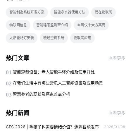
智能制造系统开发方案
智能净水器使用方法
泛在物联网
物联网信息
智能睡眠监测带介绍
血氧仪十大方案商
太阳能路灯安装
暖通空调系统
物联网应用
智能慢煮机如何保证食材的原汁原味
IoT模块选择
热门文章
查看更多
智能门窗解决方案
新能源
我国芯片市场机遇
01
智能穿戴设备：老人智能手环介绍及使用好处
净水器租赁模式
智能系统开发
指纹智能门锁安全性
02
在我们生活中有哪些常见人工智能设备及应用场景
怎样操作智能空气净化器
智能垃圾桶在生活中的应用
03
智慧养老的现状及痛点难点分析
智能温控解决方案
智慧用电报警系统设计
热门新闻
查看更多
智能体脂秤作用是什么
智能电饭煲开发
机场物联网解决方案
CES 2026 | 毛孩子也需要情绪价值？涂鸦智能发布
2026/01/08
ZigBee通信协议
智慧酒店的优势
如何实现IoT公司的转型