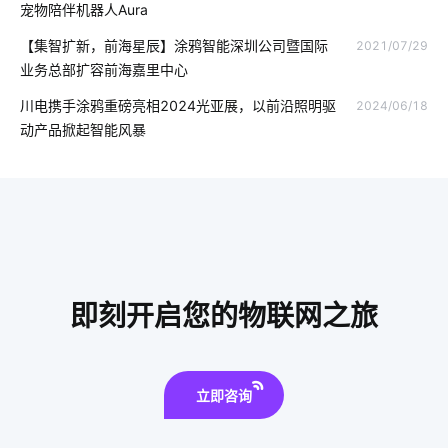
宠物陪伴机器人Aura
智能家居终端
工业设备降耗设计方案
智慧民宿发展
【集智扩新，前海星辰】涂鸦智能深圳公司暨国际
2021/07/29
业务总部扩容前海嘉里中心
路灯智慧化
智能水龙头设计
智能电热水器
川电携手涂鸦重磅亮相2024光亚展，以前沿照明驱
2024/06/18
工厂iot解决方案
智能手环
儿童智能手表质量
动产品掀起智能风暴
智能家居产业
智能扫地机器人工作原理
智能睡眠监测带产品
传统家居真的要淘汰了吗
智慧病房
智能传感器的分类
智能安全
智慧节能方案公司
温湿度传感器开发
智能化设备
数字能源
加湿器作用
工业生产节能方案
即刻开启您的物联网之旅
智能感应垃圾桶
立即咨询