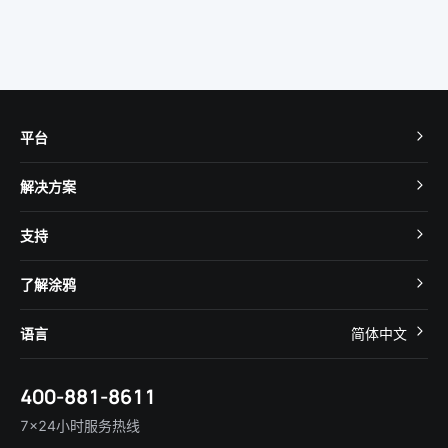
平台
TuyaOS
解决方案
MCU 接入
Cube 智慧私有云
支持
App SDK
智慧酒店
开发者社区
智能小程序
了解涂鸦
智慧租住
帮助中心
IoT Core
关于我们
智慧商照
语言
简体中文
在线咨询
Tuya Cobuilder
涂鸦新闻
智慧全屋&地产
简体中文
技术支持
400-881-8611
合规资质
智慧楼宇
English
行业百科
7×24小时服务热线
投资者关系