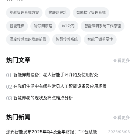
能耗管理系统方案
物联网建筑
智能楼宇管理系统
智能鞋柜
物联网原理
IoT公司
智能照明系统工作原理
湿度传感器的发展前景
智慧传感系统
智能门锁重要性
路灯智慧化
智能应用
光伏解决方案
生物传感器开发方案
热门文章
查看更多
IoT产品开发成功秘诀
智慧城市
智慧食堂的优点和缺点
01
智能穿戴设备：老人智能手环介绍及使用好处
智能化设备
工业节能解决方案
智能环境监测
02
在我们生活中有哪些常见人工智能设备及应用场景
智能门锁的优势有哪些
传感器智能化
无尾厨电
03
智慧养老的现状及痛点难点分析
怎样选择智能座便器
智能系统优化
智能车辆管理
热门新闻
查看更多
光纤传感器解决方案
数字化
智能传感器系统的组成
涂鸦智能发布2025年Q4及全年财报：“平台赋能
2026/03/03
智能牙刷
什么叫物联网
娱乐数码产品智能化解决方案