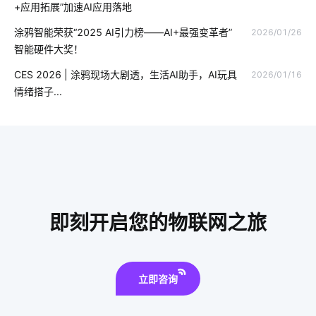
+应用拓展”加速AI应用落地
全屋智能设计方案
智能扫地机优势是什么
智能枕头的功能
涂鸦智能荣获“2025 AI引力榜——AI+最强变革者”
2026/01/26
智能硬件大奖！
物联网与人工智能
智能水杯作用
U位资产管理产品选择
CES 2026 | 涂鸦现场大剧透，生活AI助手，AI玩具
2026/01/16
智慧食堂系统商家
智能门锁有哪些解锁方式
智能公寓
情绪搭子...
大家电智能化
智能家居设计
怎么解决智能家居的问题
智能扫地机优势
工业物联网的影响
物联网平台作用
智能家居通讯协议
智能猫眼安装
布线系统
即刻开启您的物联网之旅
立即咨询