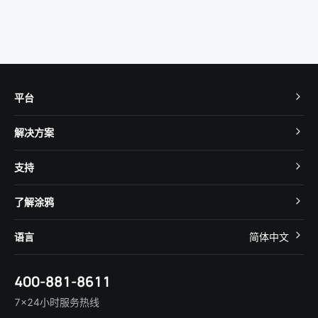
平台
TuyaOS
解决方案
MCU 接入
Cube 智慧私有云
支持
App SDK
智慧酒店
开发者社区
智能小程序
了解涂鸦
智慧租住
帮助中心
IoT Core
关于我们
智慧商照
语言
简体中文
在线咨询
Tuya Cobuilder
涂鸦新闻
智慧全屋&地产
简体中文
技术支持
400-881-8611
合规资质
智慧楼宇
English
行业百科
7×24小时服务热线
投资者关系