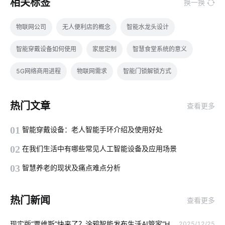
相关标签
换一换
物联网公司
无人便利店的概念
智能水龙头设计
智能穿戴设备如何使用
家居定制
智慧食堂系统的意义
5G网络商用进程
物联网需求
智能门锁解锁方式
智能洗衣机放置技巧
商用物联网
智能家居模块
热门文章
查看更多
共享自习室解决方案
智能锁未来
场景解决方案
01
智能穿戴设备：老人智能手环介绍及使用好处
智慧农业传感器厂家
IoT解决方案
智能家电设计
02
在我们生活中有哪些常见人工智能设备及应用场景
电饭煲智能化方案
智能芯片
手机APP开发
智能化照明
03
智慧养老的现状及痛点难点分析
人工智能发展
智能鞋柜发展
智能净水器使用方法
热门新闻
查看更多
照明发展方向
能耗管理系统方案
智能酒店
现实版“贾维斯”快来了？涂鸦智能发布生活AI管家“H
2025/12/25