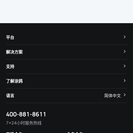
平台
TuyaOS
解决方案
MCU 接入
Cube 智慧私有云
支持
App SDK
智慧酒店
开发者社区
智能小程序
了解涂鸦
智慧租住
帮助中心
IoT Core
关于我们
智慧商照
语言
简体中文
在线咨询
Tuya Cobuilder
涂鸦新闻
智慧全屋&地产
简体中文
技术支持
400-881-8611
合规资质
智慧楼宇
English
行业百科
7×24小时服务热线
投资者关系