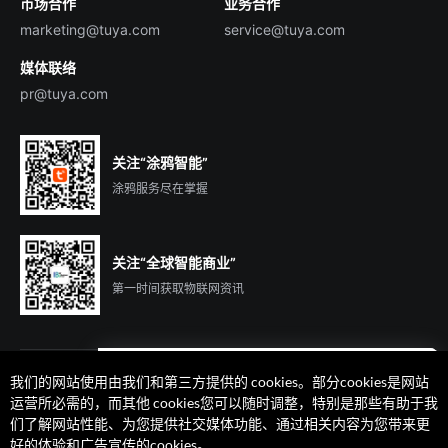
市场合作
业务合作
服务商合作
marketing@tuya.com
service@tuya.com
媒体联络
pr@tuya.com
关注“涂鸦智能”
涂鸦服务尽在掌握
关注“全球智能商业”
第一时间获取物联网资讯
我们的网站使用由我们和第三方提供的 cookies。部分cookies是网站
遇到问题了么？联系专属
运营所必需的，而其他 cookies您可以随时调整，特别是那些有助于我
客户经理在线解答
们了解网站性能、为您提供社交媒体功能、通过相关内容为您带来更
法律声明
隐私协议
加州隐私权利声明
服务条款
好的体验和广告宣传的cookies。