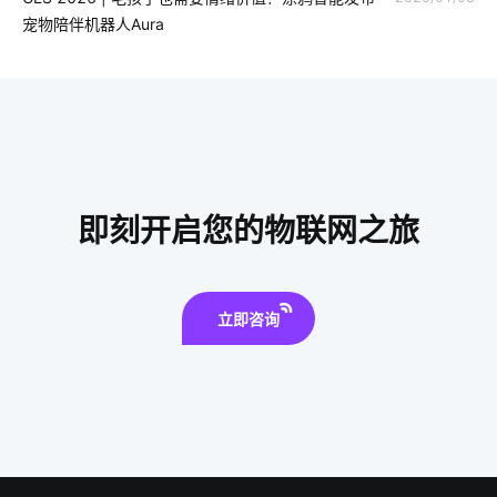
宠物陪伴机器人Aura
智能锁安全吗
有线智能家居
怎样选择行车记录仪
球灯泡智能
医疗领域中物联网技术应用
智能取暖
生产能耗系统
智能门锁是怎样影响未来的生活
空调究竟怕什么
智能水龙头市场分析
生产管理智能化看板
即刻开启您的物联网之旅
智能家电产品
物联网技术价值
智能家居语音控制系统
智能家电设计
立即咨询