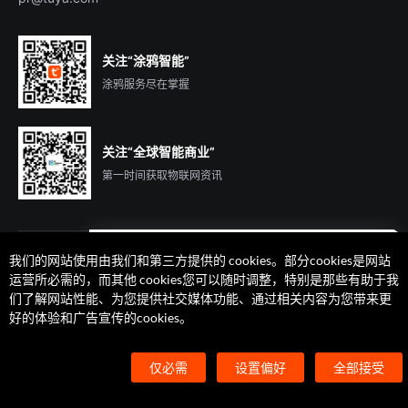
关注“涂鸦智能”
涂鸦服务尽在掌握
关注“全球智能商业”
第一时间获取物联网资讯
我们的网站使用由我们和第三方提供的 cookies。部分cookies是网站
遇到问题了么？联系专属
运营所必需的，而其他 cookies您可以随时调整，特别是那些有助于我
客户经理在线解答
们了解网站性能、为您提供社交媒体功能、通过相关内容为您带来更
法律声明
隐私协议
加州隐私权利声明
服务条款
好的体验和广告宣传的cookies。
廉正合规
安全应急响应中心
Cookie 喜好设置
©2014-2026 杭州涂鸦信息技术有限公司 版权
仅必需
设置偏好
全部接受
浙ICP备2022000504号
浙B2-20210233号
浙公网安备33010602004238号