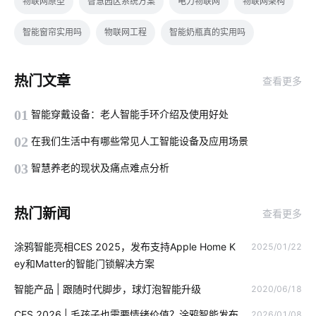
物联网原型
智慧园区系统方案
电力物联网
物联网架构
智能窗帘实用吗
物联网工程
智能奶瓶真的实用吗
测试标签
智能家居工作原理
半导体酒精传感器设计
热门文章
查看更多
智能家居无线技术
IoT公司
智能净水器的功能
01
智能穿戴设备：老人智能手环介绍及使用好处
智能门锁的安全
暖通设备
智能厨房
物联网app开发
02
在我们生活中有哪些常见人工智能设备及应用场景
智慧食堂的好处
能耗管理系统开发
节能系统
03
智慧养老的现状及痛点难点分析
智能节能解决方案公司
智能家装发展
智慧食堂的定义
热门新闻
查看更多
数据中心UPS电源
智能床如何影响人们的生活
涂鸦智能亮相CES 2025，发布支持Apple Home K
2025/01/22
智慧办公空间设计案例
智慧食堂系统人脸识别
ey和Matter的智能门锁解决方案
物联网的预测性维护应如何去做
物联网的黄金时代
智能产品 | 跟随时代脚步，球灯泡智能升级
2020/06/18
心电传感器开发方案
物联网建筑业
智能照明开发
CES 2026 | 毛孩子也需要情绪价值？涂鸦智能发布
2026/01/08