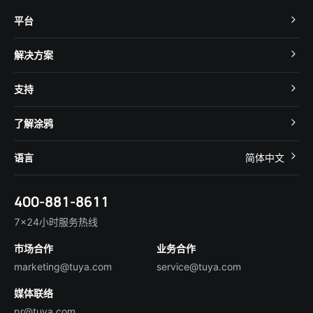
平台
TuyaOS
解决方案
MCU 接入
Cube 智慧私有云
支持
App SDK
智慧酒店
开发者社区
智能小程序
了解涂鸦
智慧租住
帮助中心
IoT Core
关于我们
智慧商照
语言
简体中文
在线咨询
Tuya Cobuilder
涂鸦新闻
智慧全屋&地产
简体中文
技术支持
400-881-8611
合规资质
智慧楼宇
English
行业百科
7×24小时服务热线
投资者关系
市场合作
业务合作
服务商合作
marketing@tuya.com
service@tuya.com
媒体联络
pr@tuya.com