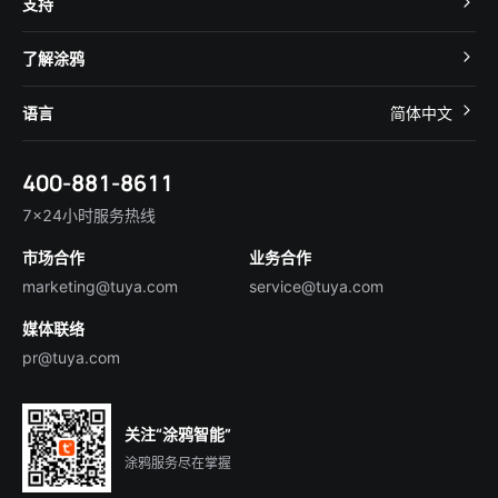
支持
App SDK
智慧酒店
开发者社区
智能小程序
了解涂鸦
智慧租住
帮助中心
IoT Core
关于我们
智慧商照
语言
简体中文
在线咨询
Tuya Cobuilder
涂鸦新闻
智慧全屋&地产
简体中文
技术支持
400-881-8611
合规资质
智慧楼宇
English
行业百科
7×24小时服务热线
投资者关系
市场合作
业务合作
服务商合作
marketing@tuya.com
service@tuya.com
媒体联络
pr@tuya.com
关注“涂鸦智能”
涂鸦服务尽在掌握