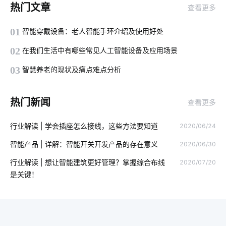
热门文章
查看更多
智慧食堂案例分享
工业设备管理系统软件
智能鞋柜解决方案
01
智能穿戴设备：老人智能手环介绍及使用好处
智能主机网关设计方案
空气检测仪解决方案
02
在我们生活中有哪些常见人工智能设备及应用场景
工业能源管理系统方案
智能语音控制
03
智慧养老的现状及痛点难点分析
智能净水器的功能是什么
智慧生产系统开发方案
热门新闻
查看更多
智能家居网关系统
什么是物联网应用技术
行业解读 | 学会插座怎么接线，这些方法要知道
2020/06/24
穿戴传感器方案设计
数字化
门禁市场
物联网电视
智能产品 | 详解：智能开关开发产品的存在意义
2020/06/30
智能慢煮机如何保证食材的原汁原味
电磁炉有哪些运作原理
行业解读 | 想让智能建筑更好管理？掌握综合布线
2020/07/20
智能家居物联网
智能家居产品的创新原则
物联网通信协议
是关键！
智能鞋柜发展
智慧酒店设备管理
智能家居市场
食品加工智能化
智能穿戴设备作用
热泵