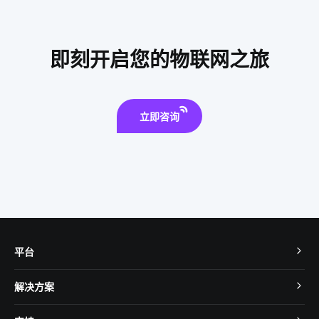
解决智能家居的问题技巧
智能家居发展阶段
智能影音系统
智能感应垃圾桶
智能硬件开发
物联网农业
即刻开启您的物联网之旅
智能指纹锁发展趋势
空调寿命延长
智能电子体温计设计方案
生产降耗方案设计
智能扫地机器人组成部分
模块化发展方向
立即咨询
软件工程
智能家居采暖系统
蓝牙工业现场总线应用模型设计方案
平台
TuyaOS
解决方案
MCU 接入
Cube 智慧私有云