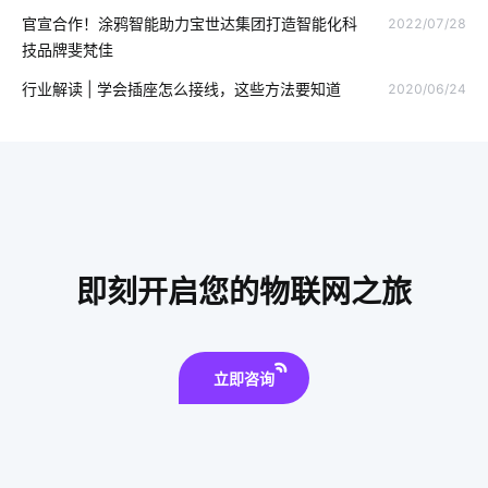
官宣合作！涂鸦智能助力宝世达集团打造智能化科
2022/07/28
办公室电子设备
智慧办公空间方案
智能家居控制开关
技品牌斐梵佳
行车记录仪的作用是什么
不会养植物却想拥有盆栽该怎么办
行业解读 | 学会插座怎么接线，这些方法要知道
2020/06/24
云计算平台搭建
智能影音系统好处
零售物联网
物联网潜力如何挖掘
智慧灯杆建设
别墅智能家居系统
5G时代
智慧酒店客房的功能
酒店式公寓系统方案
工业互联网
电气设备
物联网政策
智能家居企业排行
即刻开启您的物联网之旅
智能制造降耗方案设计
人因照明
ZigBee技术优势
智能小家电开发方案
立即咨询