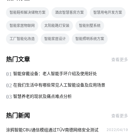
智能鞋柜解决储物方案
酒店智慧客房方案
智慧用电开发方案
智能家居物联网
太阳能路灯安装
智能别墅系统
工厂智能化改造
智能家居设计
智能照明系统方案
工业节能降耗系统
5G时代边缘计算
什么是工业物联网
热门文章
查看更多
计算机原理与应用
智能产品开发是多久
智慧园区开发公司
01
智能穿戴设备：老人智能手环介绍及使用好处
智能家居传统家居相比谁更胜一筹
物联网控制平台
02
在我们生活中有哪些常见人工智能设备及应用场景
物联网专用卡应用
智能家居集成商公司
智能体脂秤app开发
03
智慧养老的现状及痛点难点分析
智慧病房
如何利用物联网提高产品质量
热门新闻
查看更多
智能家居产品在设计方面注意的几个点
物联网是什么意思
涂鸦智能CBU通信模组通过TÜV南德网络安全测试
2022/04/19
IoT公司
阿里云
工业降耗智能化方案
普通网关