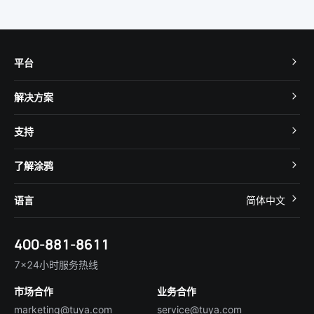
平台
TuyaOS
解决方案
MCU 接入
Cube 智慧私有云
支持
App SDK
智慧酒店
开发者社区
智能小程序
了解涂鸦
智慧租住
帮助中心
IoT Core
关于我们
智慧商照
语言
简体中文
在线咨询
Tuya Cobuilder
涂鸦新闻
智慧全屋&地产
简体中文
技术支持
400-881-8611
合规资质
智慧楼宇
English
行业百科
7×24小时服务热线
投资者关系
市场合作
业务合作
服务商合作
marketing@tuya.com
service@tuya.com