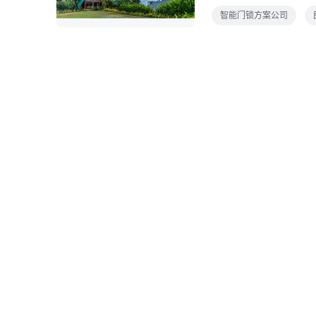
NB-IOT民宿智慧门锁
智能门锁方案公司
蓝牙开锁密码开锁刷卡
对分散的房屋进行网络
受到尊贵的尊贵体验，