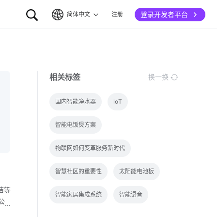
登录开发者平台
简体中文
注册
简体中文
English
相关标签
换一换
国内智能净水器
loT
智能电饭煲方案
物联网如何变革服务新时代
智慧社区的重要性
太阳能电池板
洁等
智能家居集成系统
智能语音
公
绍