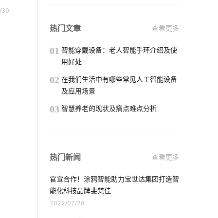
智能鞋柜功能
智能教育物联网如何应用
开锁
/30
平台
智能门锁和传统门锁
零售物联网
热门文章
查看更多
户享
物联网数据中心
食堂消费系统
01
智能穿戴设备：老人智能手环介绍及使
用好处
智能家居方案
智慧水务领域
02
在我们生活中有哪些常见人工智能设备
及应用场景
智能照明方案
工业设备节能改造方案
03
智慧养老的现状及痛点难点分析
共享教室解决方案
IoT如何变革服务新时代
智能打印
热门新闻
查看更多
物联网芯片
无线摄像头
官宣合作！涂鸦智能助力宝世达集团打造智
智能家居在厨房中的表现如何吸引消费者
能化科技品牌斐梵佳
2022/07/28
物流车辆GPS
智慧工厂降耗方案