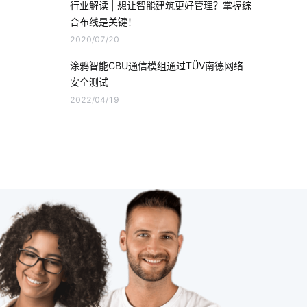
行业解读 | 想让智能建筑更好管理？掌握综
合布线是关键！
Matter解决方案
智能定位器开发方案
2020/07/20
智慧病房
别墅智能空调系统
涂鸦智能CBU通信模组通过TÜV南德网络
安全测试
matter协议
设备接入
2022/04/19
家庭物联网自动化系统
智能锁安全吗
数据中心
智能插座无线
无线智能插座
LED泛光灯
智能鞋柜与传统鞋柜
行车记录仪的作用
智能传感器案例
智慧食堂市场分析
儿童智能手表安全
智慧食堂案例分享