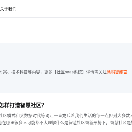
关于我们
案、技术科普等内容，更多【社区saas系统】详情需关注
涂鸦智能官
怎样打造智慧社区？
社区模式和大数据时代等词汇一直充斥着我们生活的每一点但对大多数
慧在哪里很多人可能都不太理解什么是智慧社区智新形势下，智慧社区是
会管理创新的新模式智能社区是指新一代信息技术的综合应用，如充分利