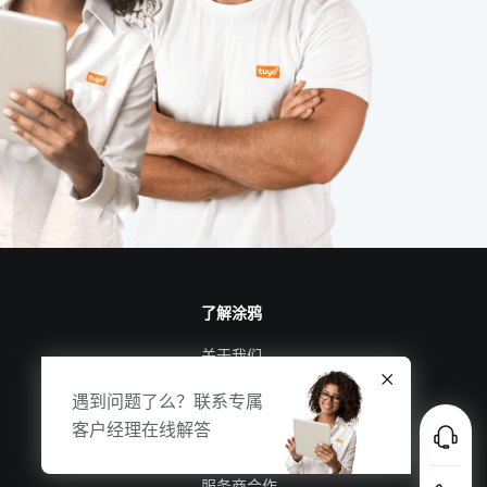
智能井盖方案
智能传感器方案设计
物联网芯片
MEMS传感器设计
燃气报警器解决方案
智能窗帘用途
物联网设备
工业节能硬件系统设计
了解涂鸦
关于我们
涂鸦新闻
遇到问题了么？联系专属
合规资质
客户经理在线解答
投资者关系
服务商合作