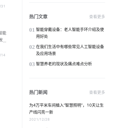
工业设备管理系统软件
物联网模块
能社
/31
创建
无线局域网
物联网传感器开发公司
热门文章
查看更多
业管
智能睡眠监测带
01
智能穿戴设备：老人智能手环介绍及使
智能
用好处
发
智能家居具备这几个功能
电动伸缩门
02
居
在我们生活中有哪些常见人工智能设备
慧社
及应用场景
/14
智能洗衣机未来发展趋势
智慧餐厅系统
菜，
03
智慧养老的现状及痛点难点分析
别密
智慧食堂未来发展
智能家空调系统
物联网趋势
智能家居十大知名品牌
热门新闻
查看更多
物联网如何变革服务新时代
为4万平米车间植入“智慧照明”，10天让生
智能家居系统控制
产线闪亮一新
2021/12/28
智能硬件系统开发公司
智慧工业iot