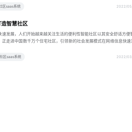
网，为社区居民提供安全舒适便捷的现代智能生活环境，形成基于信息智
社区saas系统
2022/05
区什么可以做智慧社区通过六位一体，我们可以为开发商物业企业和业主
，解决问题，让业主可以用一部手机解决所有社区生活问题，让95的物
打造智慧社区
高效方便怎样打造智慧社区智慧生活不仅限于家庭，智慧社区也进
快速发展，人们开始越来越关注生活的便利性智能社区以其安全舒适方便
，正走进中国数千万个住宅社区，引领新的社会发展模式在网络信息快速
一个资源整合的社区服务平台，政府机构社区服务企业物业服务业和社区
助居民实现各社区参与治理，大大提高社区服务供应带来的居民幸福在智
社区saas系统
2022/03
遇到一系列烦躁的问题，比如快递无处可放，忘记带钥匙，懒得出去买蔬
会向这些烦躁挥手告别只要在线移动订单，就会有人为您提供快递人脸识
载体的智慧社区为社区居民开辟了最便捷的生活此外，智能社区