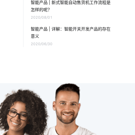
智能产品 | 新式智能自动售货机工作流程是
怎样的呢？
智能家居发展
智慧客房设计公司
2020/08/01
智能产品制造方案
物联网专用卡
智能产品 | 详解：智能开关开发产品的存在
意义
智能家居新产品
智能奶瓶的功能
2020/06/30
智能呼吸机解决方案
智能家居发展阶段
云计算和物联网
智能消毒锅解决方案
加湿器作用
智能扫地机器人升级功能
物联网平台概念
5G发展
智能家居具备功能
家庭指纹防盗门锁
智能建筑
智能消毒柜餐具消毒方案