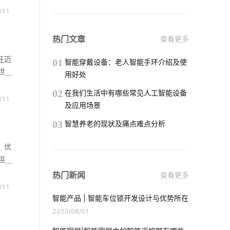
研究
温控面板
国内红外传感器厂家
/11
国高
府在
物联网技术
智能家居灯光控制系统
热门文章
查看更多
在迈
食堂智能化改造
物联网传感器
01
智能穿戴设备：老人智能手环介绍及使
世
用好处
控
无线传感器应用实例
02
在我们生活中有哪些常见人工智能设备
装备
/11
及应用场景
求，
家中可以安装哪些安全设备
暖通设备
进智
03
智慧养老的现状及痛点难点分析
我们触手可及的智能家居有哪些
，优
我国芯片市场挑战
血糖检测仪方案设计
运
业
热门新闻
查看更多
电气设备
智能家居功能
园区
/11
代农
智能产品 | 智能车位锁开发设计与优势所在
智能门锁的弱点
怎样选择智能座便器
势得
2020/08/01