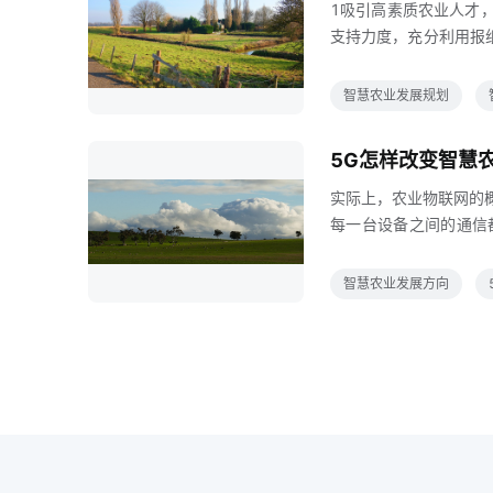
1吸引高素质农业人才
支持力度，充分利用报
结构，鼓励农民主动创
织农民定期参观了解智
智慧农业发展规划
相关研究机构雄厚的师
合我国高素质农业人才
5G怎样改变智慧
能力加强政府在顶层设
实际上，农业物联网的
每一台设备之间的通信
面普及5G网络，将有
网，从事农业的人并不
智慧农业发展方向
信息和通信技术，来检
联网的确不错，但代价
着收成数据，看着肥肉