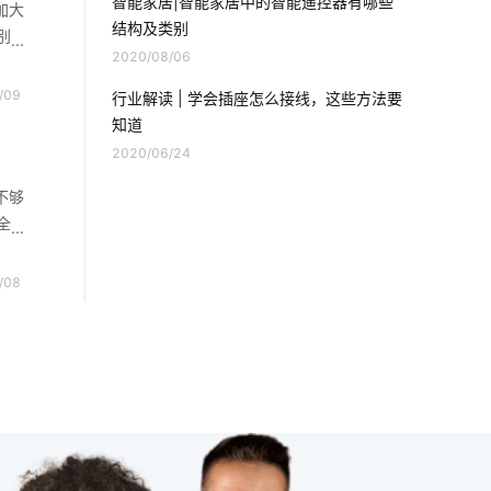
智能家居|智能家居中的智能遥控器有哪些
智能餐具消毒方案分析
智能空调床垫
加大
结构及类别
别
2020/08/06
工业生产智能化
物联网有哪些应用
组
校及
/09
行业解读 | 学会插座怎么接线，这些方法要
工业传感器解决方案
mes系统供应商
立适
知道
应用
2020/06/24
投资智能家居
智能家居未来普及化
不够
智能产品开发是多久
物联网服务平台
全
联
物联网开发
电工照明
全球物联网
现代
/08
业物
模块化发展方向
设备接入
，看
智能家庭影院设计方案
扫地机器人是怎么扫地的
智慧农业传感器方案
智能机器人有哪些