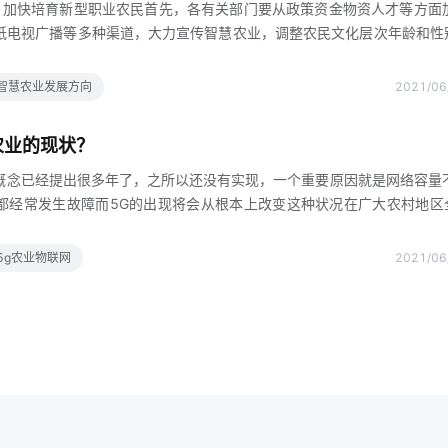
，加快培育新型职业农民首先，各有关部门要从政策资金物资人才等方面
纸电视广播等多种渠道，大力宣传智慧农业，调整农民文化层次年龄和性
业和创新其次，充分发挥运作成功的智慧农业示范基地的示范引领作用，
慧农业的运作模式，深入学习智慧农业建设和管理最后，结合我国农业高
智慧农业发展方向
2021/06
资力量和科研基础优势，将职业农民培养纳入国家教育培训发展规划，建
培养的长效机制2加快农业科研体系的完善，提高农业科研成果的转化和
农业的现状？
计中的责任，加大财政物资人才等方面的投入，统筹规划，建立
概念已经提出很多年了，之所以还没有实现，一个重要原因就是网络容量
都经常发生故障而5G的出现将会从根本上改变这种状况在广大农村地区
助于实现智慧农业的发展第一，农业物联网更加智能化关于智能化农业物
陌生，而许多从事农业的人也能从中受益，比如在一些蔬菜大棚中，利用
5g农业物联网
2021/06
测大棚的种植环境和作物生长状态但在实际应用中，大家普遍认为智能农
太高了认为5G时代来临，构建物联网将更加廉价每个人只要坐在电脑前
，看着水分流失，看着得了什么害虫，都是一目了然的同时，由