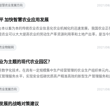
业的运作模式，深入学习智慧农业建设和管理l结合我国农业高校及相关
智慧农业发展方向
2021/06
科研基础优势，将职业农民培养纳入国家教育培训发展规划，建立适合我
效机制加强农业科研体系建设，提高农业科研成果转化和应用能力加强政
平 加快智慧农业应用发展
大财政物资人才等方面的投入，统筹规划，建
伴随着以人为本以畜为本的传统农业农业信息化农业机械化的迅速发展，我国农业正
能农业可以大大提高农业的劳动生产率资源利用率和土地产出率，是当今
方向，也是我国农业现代化的必然选择推动物联网大数据移动因特网智能
在农机装备和农机作业中的应用，是《国务院关于加快农业机械化和农机
农业物联网
2021/06
见》国发〔2014〕4号提出的，也是我国推进农机装备智能化的重大要
应用具有重要意义运用现代信息技术，提高农机装备的智能化水平，是推
业为主题的现代农业园区？
融合，提高农业发展质量和效益的重要途径近几
用数字化技术，在具有一定规模集中生产经营管理的农业生产组织单元内
区管理服务水平，实现安全低碳优质高产精准高效的新型生产管理服务和
来，在农业部科技部等部委的共同推动下，我国各级现代农业示范园区和农
，以科技政策资金等优质农业生产要素为依托，引领农业转型发展，部分
农业发展方向
2021/06
自动化控制等技术，提升生产经营水平近几年来，以智慧农业为主题的现
随着现代农业园区对信息系统的探索逐步深入，数字技术精确智能化的优
发展的战略对策建议
展的含金量，但同时也暴露出以下几个方面的不足农业园区主