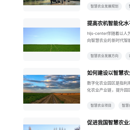
民定期参观了解智慧农
智慧农业发展规划
机构雄厚的师资力量和
素质农业人才培养的长
提高农机智能化水
顶层设计中的责任，加
hljs-center
向智慧农业的新时代智
界农业发展的一个重要
制卫星定位等信息技术
智慧农业发展方向
产业转型升级的指导意
对于加快发展智慧农业
如何建设以智慧农
慧农业建设，实现农艺
数字化农业园区是指利
化农业产业链，提升园
营发展模式90年代以
科技园区纷纷展开建设
智慧农业项目
智慧
综合运用物联网云计算
业园区建设步伐加快伴
促进我国智慧农业
以发挥，提高了园区发