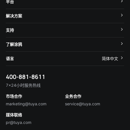
平台
TuyaOS
解决方案
MCU 接入
Cube 智慧私有云
支持
App SDK
智慧酒店
开发者社区
智能小程序
了解涂鸦
智慧租住
帮助中心
IoT Core
关于我们
智慧商照
语言
简体中文
在线咨询
Tuya Cobuilder
涂鸦新闻
智慧全屋&地产
简体中文
技术支持
400-881-8611
合规资质
智慧楼宇
English
行业百科
7×24小时服务热线
投资者关系
市场合作
业务合作
服务商合作
marketing@tuya.com
service@tuya.com
媒体联络
pr@tuya.com