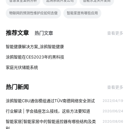
智慧食堂案例分析
追溯系统开发公司
智能水龙头开发商
物联网的预测性维护应如何去做
智能家居有哪些应用
智能家电的发展
人脸识别开发板
可穿戴传感器应用
推荐文章
热门文章
查看更多
智能温控解决方案
边缘计算
智能传感器产业现状
01
智能健康解决方案_涂鸦智能健康
微型无线摄像头
智能家居系统开发
智能消毒柜方案
涂鸦智能在CES2023年的黑科技
02
物联网是什么
智能家居影响
数字化工厂解决方案
家庭光伏储能系统
03
物联网预测
无线投影解决方案
智慧灯杆建设
热门新闻
查看更多
智能门锁的弱点
可穿戴式物联网
智慧工业传感器的作用
涂鸦智能CBU通信模组通过TÜV南德网络安全测试
2022/04/19
灯光控制系统
智能家居具备功能
人体感应灯
行业解读 | 学会插座怎么接线，这些方法要知道
2020/06/24
儿童智能手表安全
智能电饭煲系统设计
智能家居安全
智能家居|智能家居中的智能遥控器有哪些结构及类
2020/08/06
智能消毒锅如何保持自我清洁
家用智能机器人有哪些
别