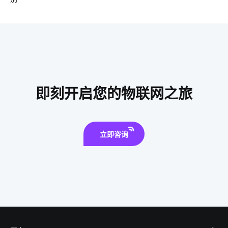
智能睡眠监测带介绍
智能擦玻璃机器人
理解物联网所需要的知识
智能井盖方案
量子传感器设计方案
智慧能源
楼宇自控系统
智能马桶好用在哪
智能家电产品价格高吗
智能传感器功能结构
单片计算机原理
即刻开启您的物联网之旅
智慧食堂发展前景
mes
家居智能升级
odm
远程系统
立即咨询