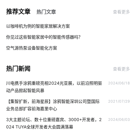
智能扫地机优势是什么
erp软件开发
摄像头系统
推荐文章
热门文章
查看更多
物联网app开发
工业iot技术方案
什么是工业物联网
01
以咖啡机为例的智能家居解决方案
储能电池
智慧校园系统开发方案
智能家居加盟项目
你见过这些智能家居中的智能传感器吗？
02
智能门窗的优点
物联网技术发展
智能血糖仪方案设计
空气源热泵设备智能化方案
03
二氧化碳传感器设计
蓝牙工业现场总线应用
智能温控器
热门新闻
查看更多
ZigBee物联网网关
智慧酒店功能模块组成
川电携手涂鸦重磅亮相2024光亚展，以前沿照明驱
2024/06/18
无人值守系统开发公司
智慧食堂的优势
动产品掀起智能风暴
室内蓝牙温湿度传感器
物联网基础架构
智能传感器
【集智扩新，前海星辰】涂鸦智能深圳公司暨国际
2021/07/29
业务总部扩容前海嘉里中心
无线开关插座
推动城市能源转型的动力
3大主题论坛、数十位重磅嘉宾、3000+开发者，2
2024/06/03
选择智能空气净化器需要了解的事情
物联网企业
024 TUYA全球开发者大会圆满落幕