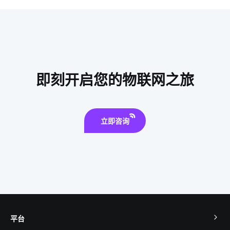
楼宇对讲系统
共享按摩椅app开发
智能家居控制器
智能家居未来普及化
语音控制
智能灯控
智能家居照明优势
智能洗衣机的发展趋势
微型逆变器
云计算平台操作
怎样操作智能空气净化器
智能门锁怎样维护
即刻开启您的物联网之旅
物联网平台
智能家居光控系统
咖啡 智能家居
智慧工业iot
mems传感器发展趋势
立即咨询
平台