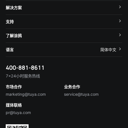
TuyaOS
解决方案
MCU 接入
Cube 智慧私有云
支持
App SDK
智慧酒店
开发者社区
智能小程序
了解涂鸦
智慧租住
帮助中心
IoT Core
关于我们
智慧商照
语言
简体中文
在线咨询
Tuya Cobuilder
涂鸦新闻
智慧全屋&地产
简体中文
技术支持
400-881-8611
合规资质
智慧楼宇
English
行业百科
7×24小时服务热线
投资者关系
市场合作
业务合作
服务商合作
marketing@tuya.com
service@tuya.com
媒体联络
pr@tuya.com