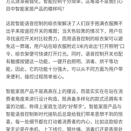
方式逐渐被弱化，智能控制十分简单，这难道不是我们心
目中智能家居产品的模样吗？
这款智能语音控制的晾衣架解决了人们双手抱满衣服腾不
出手来按遥控开关的难题；当天色较黑的情况下，用户在
寻找遥控开关时比较费力，而用语音控制的晾衣架可以避
免这一弊端，用户站在晾衣服附近3米内说出“打开照明”口
令，晾衣架便可快速打开灯光。同时，语音控制开关也配
有触摸按键这一功能，一键开启照明、消毒、烘干等功
能，因此，它的功能十分强大，可以从不同方面为用户带
来便利，操控过程简单省心。
智能家居产品不是高高在上的摆设，而是实实在在站在消
费者角度来进行设计构造，既具备多样化的款式还拥有丰
富的功能，称得上家庭生活的“好帮手”。智能家居产品与
智能语音控制新时代接轨后总是给我们带来意想不到的惊
喜，每一处细节都在打动着消费者的内心，比如这款晾衣
架无论是在电机、上下线位、钢丝绳、消毒灯还是表面处