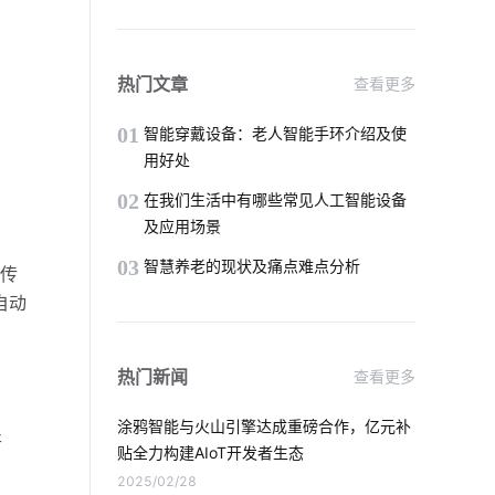
智慧生产系统开发方案
行车记录仪的作用是什么
热门文章
查看更多
智能门锁有哪些解锁方式
01
智能穿戴设备：老人智能手环介绍及使
用好处
加快5G网络商用进程途径
02
在我们生活中有哪些常见人工智能设备
及应用场景
加湿器语音功能
智慧食堂系统开发
03
智慧养老的现状及痛点难点分析
传
物理理疗仪
智能制造降耗方案设计
自动
智能家居加盟
工业生产节能方案
热门新闻
查看更多
工业互联网与智能制造
5G时代边缘计算
涂鸦智能与火山引擎达成重磅合作，亿元补
开
IoT技术是如何应用
贴全力构建AIoT开发者生态
2025/02/28