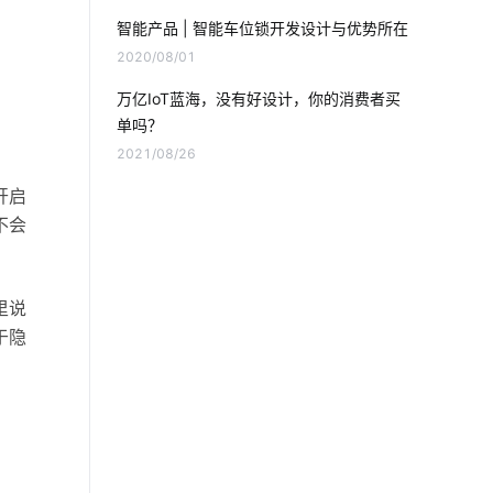
智能科技是怎样影响未来的生活
智能产品 | 智能车位锁开发设计与优势所在
2020/08/01
智能硬件开发
智能家居温控系统
万亿IoT蓝海，没有好设计，你的消费者买
虹膜识别技术
智能家居品牌排行
单吗？
2021/08/26
人体感应灯
智能家居控制系统主要功能
开启
无线智能系统方案
不会
智能净水器的功能是什么
里说
家庭物联网自动化系统
于隐
智能产品制造方案
智慧楼宇开发公司
穿戴设备芯片特点
智能门锁是怎样影响未来的生活