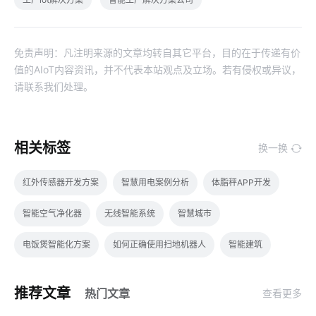
免责声明：凡注明来源的文章均转自其它平台，目的在于传递有价
值的AIoT内容资讯，并不代表本站观点及立场。若有侵权或异议，
请联系我们处理。
相关标签
换一换
红外传感器开发方案
智慧用电案例分析
体脂秤APP开发
智能空气净化器
无线智能系统
智慧城市
电饭煲智能化方案
如何正确使用扫地机器人
智能建筑
自动化
智能水杯有什么作用
智能无线插座
推荐文章
热门文章
查看更多
卧室智能家居系统方案
行车记录仪的作用
智能电视