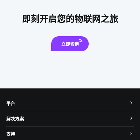
物联网商业模式
智能扫地机器人工作原理
AI机器人
即刻开启您的物联网之旅
智能影音系统好处
吸尘器和智能扫地机器人的区别
智慧路灯杆
立即咨询
平台
TuyaOS
解决方案
MCU 接入
Cube 智慧私有云
支持
App SDK