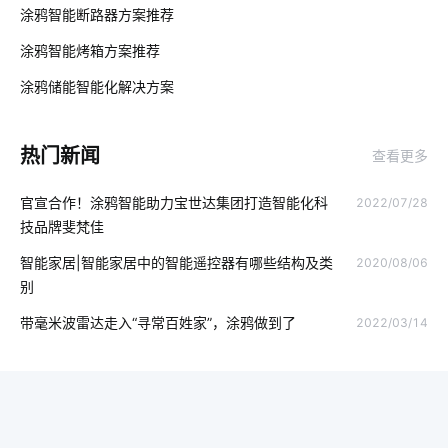
01
涂鸦智能断路器方案推荐
智能垃圾桶在生活中的应用
智能扫地机器人功能
物联网开发
涂鸦智能烤箱方案推荐
02
智能空气净化器功能
工厂智能化设备
工业降耗方案设计
涂鸦储能智能化解决方案‌
03
智能家居有哪些应用
人工智能技术
物联网前景
热门新闻
查看更多
共享按摩椅app开发
蓝牙方案内容
气体传感器开发
官宣合作！涂鸦智能助力宝世达集团打造智能化科
2022/07/28
智慧食堂案例分享
一氧化碳传感器的工作原理
电力监控
技品牌斐梵佳
智能马桶与传统马桶
智能互动教学设备功能
智能家居|智能家居中的智能遥控器有哪些结构及类
2020/08/06
别
智能净水器的功能是什么
工业物联网的影响
物联网办公
带毫米波雷达走入“寻常百姓家”，涂鸦做到了
2022/03/14
全球物联网
家中可以安装哪些安全设备
物联网服务平台
电动窗帘安装方法
智能家居监测系统
智能家居集中控制系统
智能家居设计方案
智能温控器
智慧制造解决方案