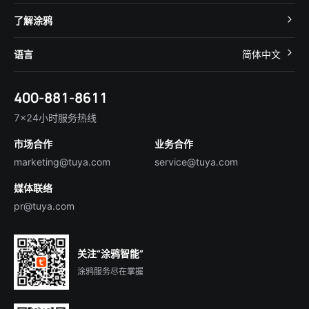
智慧酒店
开发者社区
智能小程序
了解涂鸦
智慧租住
帮助中心
IoT Core
关于我们
智慧商照
语言
简体中文
在线咨询
Tuya Cobuilder
涂鸦新闻
智慧全屋&地产
简体中文
技术支持
400-881-8611
合规资质
智慧楼宇
English
行业百科
7×24小时服务热线
投资者关系
市场合作
业务合作
服务商合作
marketing@tuya.com
service@tuya.com
媒体联络
pr@tuya.com
关注“涂鸦智能”
涂鸦服务尽在掌握