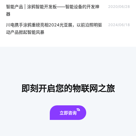
智能产品 | 涂鸦智能开发板——智能设备的开发神
2020/06/28
家居智能化方案
智能奶瓶的功能
智慧客房设计公司
器
智能家居指纹锁
ZigBee 3.0互联互通
川电携手涂鸦重磅亮相2024光亚展，以前沿照明驱
2024/06/18
动产品掀起智能风暴
智能垃圾桶几项隐藏功能
仿生传感器方案设计
食品工厂智能化改造
智能家居管理系统
智慧工地
智能家居产品设计
物联网原型
生物传感器方案设计
IoT如何变革服务新时代
智能穿戴设备
手机app系统开发
即刻开启您的物联网之旅
传感器智能化
智能化照明
温控品类智能化解决方案
老年智能手环方案
路灯智慧化
立即咨询