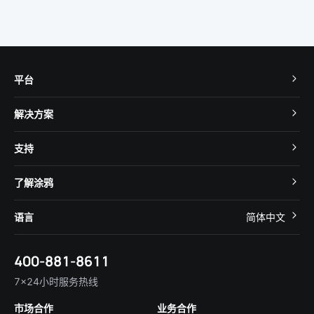
平台
TuyaOS
解决方案
MCU 接入
Cube 智慧私有云
支持
App SDK
智慧酒店
开发者社区
智能小程序
了解涂鸦
智慧租住
帮助中心
IoT Core
关于我们
智慧商照
语言
简体中文
在线咨询
Tuya Cobuilder
涂鸦新闻
智慧全屋&地产
简体中文
技术支持
400-881-8611
合规资质
智慧楼宇
English
行业百科
7×24小时服务热线
投资者关系
市场合作
业务合作
服务商合作