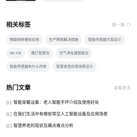
相关标签
换一换
物联网有哪些应用
生产降耗解决措施
智能传感器方案设计
WI-FI6
路灯智慧化
空气净化器智能化
智能传感器有什么作用
智慧食堂应用场景设计
智慧食堂的优点和缺点
智能慢煮机如何保证食材的原汁原味
热门文章
查看更多
智能家居产品
物联网是什么
智能酒店客房控制系统
01
智能穿戴设备：老人智能手环介绍及使用好处
手机APP开发技术方案
智能家居控制器
自动感应垃圾桶
02
在我们生活中有哪些常见人工智能设备及应用场景
智能插座与智能家居
智慧农业传感器方案
开关智能开发
03
智慧养老的现状及痛点难点分析
互联网
智能睡眠监测带
扫地机器人是怎么扫地的