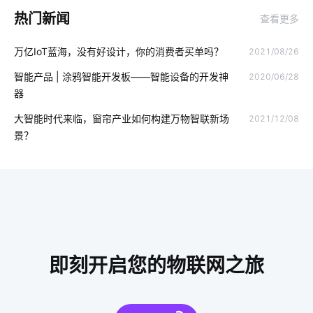
热门新闻
查看更多
工业能耗系统开发方案
智慧食堂设计方案
工业SaaS
万亿IoT蓝海，没有好设计，你的消费者买单吗？
2021/08/26
APP开发
物联网智能化
智能吊扇方案
智慧溯源方案
智能产品 | 涂鸦智能开发板——智能设备的开发神
2020/06/28
智能门禁系统
智能别墅系统
智慧食堂系统有哪些
器
智能家居通讯协议
智能盆栽
一氧化碳传感器方案
大智能时代来临，窗帘产业如何构建万物智联新场
2021/12/08
景？
智能家居发展
智能家居传统家居相比谁更胜一筹
智能化照明
物联网市场
智能家居物联网
IoT物联网
智慧生产系统应用领域
智能家电产品价格高吗
智能家庭影院系统
智能鞋柜解有哪些作用
即刻开启您的物联网之旅
智能洗衣机放置技巧
智能酒店
智能家居产品设计
智能电子体脂秤方案
全球物联网