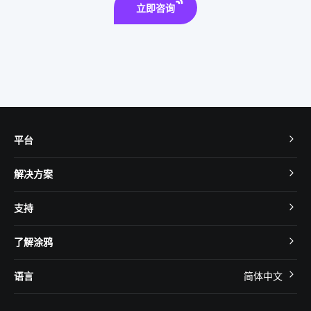
立即咨询
平台
TuyaOS
解决方案
MCU 接入
Cube 智慧私有云
支持
App SDK
智慧酒店
开发者社区
智能小程序
了解涂鸦
智慧租住
帮助中心
IoT Core
关于我们
智慧商照
语言
简体中文
在线咨询
Tuya Cobuilder
涂鸦新闻
智慧全屋&地产
简体中文
技术支持