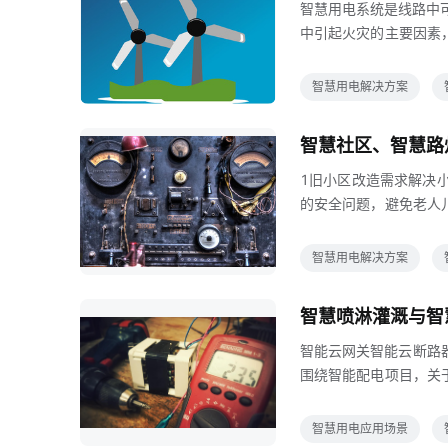
智慧用电系统是线路中
中引起火灾的主要因素
时传输到终端通过物联
监控电路数据，并立即
智慧用电解决方案
口密集场所中线路老化
隐患监控服务系统可随
智慧社区、智慧路
实际监测，有效防止电
1旧小区改造需求解决
的安全问题，避免老人
修整改不方便方案智能
路器，可实现用电异常
智慧用电解决方案
乱飞APP监管社区物
重新整改电箱，确保业
智慧喷淋灌溉与智
电和周期用电路灯杆的
智能云网关智能云断路
围绕智能配电项目，关
电监控远程管理APP
能电力项目的刚性需求
智慧用电应用场景
电力需求提供全方位多