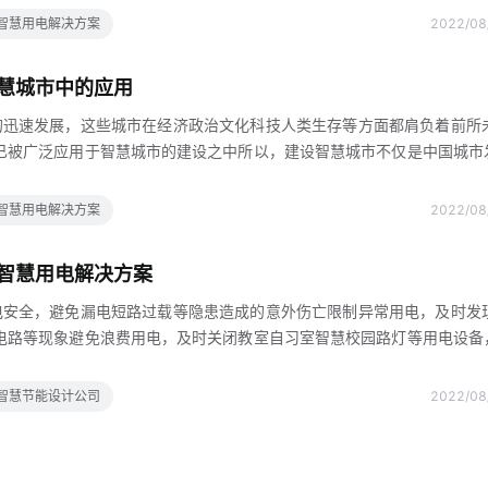
电力监控事件报警处理设备资产管理运维管理安防监控等众多子系统实现
智慧用电解决方案
2022/08
析可视化呈现和一站式管理，持续提升运营效率实现了园区用电安全园区
于，具体分析如下1故障预警变压器三相负载率相近那么其温升应该是一
慧城市中的应用
份发现C相母排温度多次频繁超限报警提醒，最后确认是
的迅速发展，这些城市在经济政治文化科技人类生存等方面都肩负着前所
已被广泛应用于智慧城市的建设之中所以，建设智慧城市不仅是中国城市
市化发展的契机但是，我国的许多城市仍然面临着环境污染交通拥挤能源
题在城市能源结构中，供电发挥着不可代替的作用，并且在城市运营中占
智慧用电解决方案
2022/08
智慧城市的过程中，如何智能用电是目前重点研究问题之一1智能用电技
建设智慧城市的过程中，要不断完善城市能源体系，同时也对城市配电网的
智慧用电解决方案
的城市管理和公共服务在能源设计方向上，重点加强城市配电
电安全，避免漏电短路过载等隐患造成的意外伤亡限制异常用电，及时发
电路等现象避免浪费用电，及时关闭教室自习室智慧校园路灯等用电设备
关智能云断路器智能用电管理系统限制特定场所用电设备的最大功能率，
器联动用电场景，避免无学生使用教室时出现浪费现象对学生活动有规律
智慧节能设计公司
2022/08
动实现开关电源2银行需求实现银行用电智能升级数字化可视化远程化全
公网双网控制，既要保证使用安全，又要满足报警推送的需要系统平台可
常报警，并联动报警可电源安全弱电系统集成使用方案智能云断