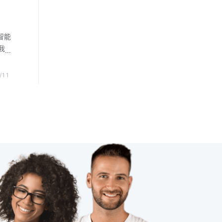
设备
能耗管理系统方案
物联网时代
智能
智能家居发展阶段
智能穿戴设备作用
我
起
智慧灯杆建设
高，
/11
灾社
，在