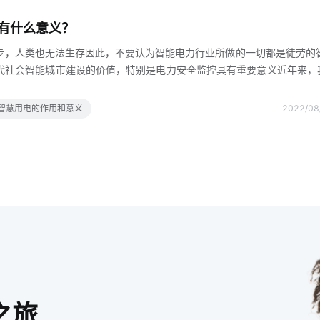
灌系统需要检测环境变化智能联动实现功能需要远程控制，同时可以知道
有什么意义？
备是否有问题方案智能云网关智能云断路器APP光线传感
步，人类也无法生存因此，不要认为智能电力行业所做的一切都是徒劳的
代社会智能城市建设的价值，特别是电力安全监控具有重要意义近年来，
大人员伤亡和财产损失2016年至2021年，我国共发生电气火灾5200
063人受伤，直接经济损失92亿余元随着社会的发展和人民生活水平的提
智慧用电的作用和意义
2022/08
磁炉电烤箱等大功率家用电器如果在用电过程中用电过多，很容易引起火
社区线路暴露老化漏电引起的火灾也很多这是生活中常见的一些现象此外
荷起火并不少见用电保护设备不起作用吗还是监
之旅