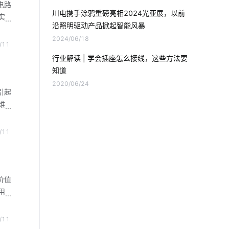
智慧食堂人工智能
照明智能化
电路
川电携手涂鸦重磅亮相2024光亚展，以前
实
沿照明驱动产品掀起智能风暴
气体传感器智能化设计
智能慢煮机方案
统
2024/06/18
等人
/11
Matter插座解决方案
工厂智能化改造
安全
行业解读 | 学会插座怎么接线，这些方法要
用电
知道
智能消毒柜是如何工作的
2020/06/24
引起
工业智能化系统
工业iot技术方案
维
断
智能家居在厨房中的表现如何吸引消费者
线路
/11
路，
智慧食堂系统公司
智能消毒柜场景应用
时用
物联网平台概念
智慧图书馆设备厂家
价值
用
摄像头功能
智能鞋柜灭菌器设计
智
智能
/11
国内智能净水器
智能体脂秤开发方案
温室