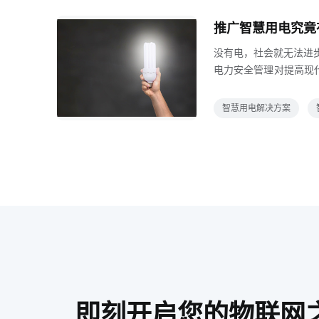
等农业基地需要智能喷
推广智慧用电究竟
是否真正开启工作，设
没有电，社会就无法进
电力安全管理对提高现
国电气火灾频发，造成重
造成3261人死亡，2
智慧用电解决方案
基本商家都会有空调电
区电瓶车充电时，老旧
大型工厂，变压器超负
即刻开启您的物联网