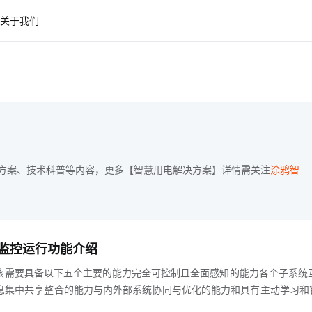
关于我们
方案、技术科普等内容，更多【智慧用电解决方案】详情需关注
涂鸦智
监控运行功能介绍
该需要具备以下五个主要的能力完全可控制且全面感知的能力各个子系统
息集中共享整合的能力与内外部系统协同与优化的能力和具有主动学习和
力智慧园区配电系统的综合管理平台包含Web端管理平台和APP端执行软