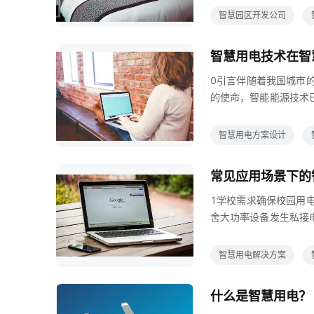
该系统融合了能源管理
智慧园区开发公司
系统运行信息的智能分
系统带来的优势不仅限
智慧用电技术在智
但在2018年的12月
0引言伴随着我国城市
的使命，智能能源技术
展的重要任务，更是城
缺和能源消耗增加的问
智慧用电方案设计
至关重要的地位在建设
应用\11智慧电力在
常见应用场景下的
越来越高，包括了高效
1学校需求确保校园用
舍大功率设备发生私接
节约用电方案智能云网
过后自动断电接入传感
智慧用电解决方案
所，设置定时功能，自
现智能银行建设私有和
什么是智慧用电？
实时用电情况和用电异