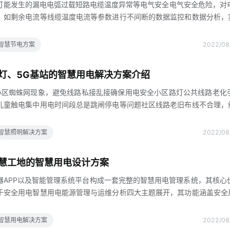
可能发生的漏电电弧过载短路电缆温度异常等电气安全电气安全危险，对
，如剩余电流等线缆温度电流等参数进行不间断的数据监控和数据分析，
网技术，用户可以随时随地通过物联网技术使用web端或手机APP一套系
发送异常报警信息该系统能有效解决生产经营企业的问题商场医院居民区
智慧节电方案
2022/08
没有专业的电工调查无法实时监督等问题，使用电更安全更安全智慧用电
时获取第一手用电情况，云平台数据提取挖掘分析综上所述，实现全天候
灯、5G基站的智慧用电解决方案介绍
气火灾的发生1基于物联传感移动互联现代信息技术，如云
小区蜘蛛网现象，避免线路私接乱接确保用电安全小区路灯公共线路老化
儿童触电集中用电时间段总是跳闸停电等问题社区线路老旧布线不合理，
云网关智能云断路器智能直流云断路器APP改造小区断路器，更换智能云
的实时监控，确保用电安全使用直流云断路器，增加小区充电场所，避免
智慧照明解决方案
2022/08
业或社区在个人业主有跳闸报警时可接到推送，并及时派电工维修整改旧线
主能正常用电2智慧路灯需求智能路灯杆上的所有电气设备监控，包括实
慧工地的智慧用电设计方案
电源通断可远程控制并可实现定时控制传感器联动控制可实
器APP以及智能管理系统平台构成一套完整的智慧用电管理系统，其核心
于安全用电智慧用电能源管理与运维分析四大主题展开，其功能涵盖安全
实时数据查看与控制，平台端项目管理，工单管理设备和数据管理可以满足
物联网提供标准软硬件对接协议，支持三方系统平台对接，为各领域行业
智慧用电解决方案
2022/08
层次持续解决方案1智慧喷淋灌溉需求农田试验田种植基地养殖鱼塘现代