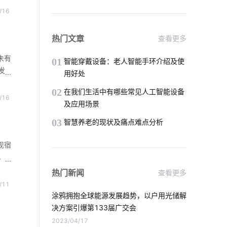
工厂
物联网智能制造
无线智能系统
/16
配电
致，
智能锁十大品牌
物联网家电
热门文章
查看更多
未有
智能血氧仪开发商
01
智能穿戴设备：老人智能手环介绍及使
发
用好处
短
燃气报警器智能化设计
我国芯片市场
02
在我们生活中有哪些常见人工智能设备
据着
/16
及应用场景
术的
球灯泡智能化
蓝牙温湿度传感器方案
要求
03
智慧养老的现状及痛点难点分析
电化学传感器解决方案
物联网技术
现宿
智慧食堂的优点和缺点
自动化系统
，
超
热门新闻
查看更多
数字化工厂系统集成
的场
/11
面实
涂鸦拥抱全球能源发展趋势，以户用光储解
智能门锁与普通门锁
智能消毒锅方案
监控
决方案引爆第133届广交会
2023/04/17