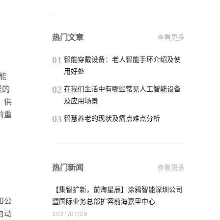
不会养植物却想拥有盆栽该怎么办
怎么解决智能家居的问题
热门文章
查看更多
智能水龙头设计
什么是物联网软件系统
01
智能穿戴设备：老人智能手环介绍及使
用好处
能
物联网专用卡应用
智能净水器普及程度
展的
02
在我们生活中有哪些常见人工智能设备
及应用场景
，供
智能穿戴设备
红外传感器开发方案
前重
03
智慧养老的现状及痛点难点分析
智能家居灯光控制系统
智能洗衣机的发展趋势
热门新闻
查看更多
智慧生产系统开发方案
【集智扩新，前海星辰】涂鸦智能深圳公司
智能产品开发周期
和公
暨国际业务总部扩容前海嘉里中心
自动
2021/07/29