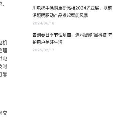
智能洗衣机未来发展趋势
统、
川电携手涂鸦重磅亮相2024光亚展，以前
沿照明驱动产品掀起智能风暴
智能开关控制系统
什么是无人便利店
2024/06/18
电力物联网
告别春日季节性烦恼，涂鸦智能“黑科技”守
电机
护用户美好生活
ZigBee在智能家居市场的发展趋势
管理
2025/02/17
供电
空调究竟怕什么
智能体脂秤方案
及时
可靠
数字化工厂系统开发
设备连接
传感器方案公司
智能衣柜给人们带来的便利
息交
如何挑选理疗仪
物联网前景
医疗设备市场发展受哪些影响