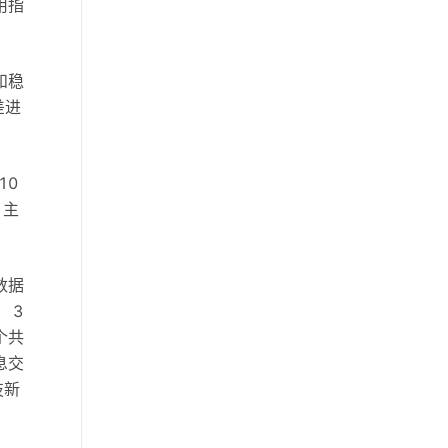
用指
智能系统优化
和稳
差进
10
，主
数据
 3
个共
息交
技新