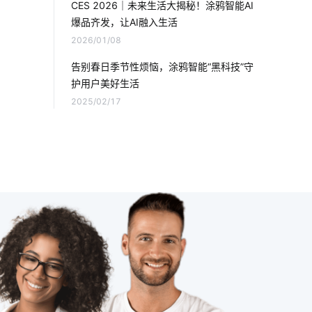
CES 2026｜未来生活大揭秘！涂鸦智能AI
爆品齐发，让AI融入生活
物联网云平台
智慧楼宇
2026/01/08
无线摄像头
安装空调有用吗
告别春日季节性烦恼，涂鸦智能“黑科技”守
护用户美好生活
智能家居具备这几个功能
门窗解决方案
2025/02/17
无线充电技术
物联网环境
OEMAPP
物联网发展趋势
智能家居案例
智慧工业生产方案设计
医疗传感器方案设计
球灯泡智能
智能家庭防盗指纹门锁
物联网技术
智能家居有哪些
智能制造