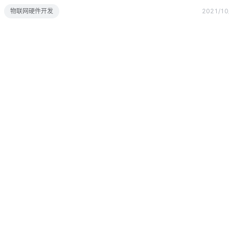
息可使用兼容的移动应用程序对设备发动各种攻击，并通过其开放接入点AP连
物联网硬件开发
2021/10
就可以把恶意文件载入它的文件系统，或者执行一个有害的固件更新，使得
匿名FTP登录，攻击者可以下载密码阴影文件，删除根用户密码的散列值
el