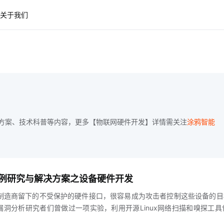
关于我们
方案、技术科普等内容，更多【物联网硬件开发】详情需关注
涂鸦智能
例研究与解决方案之设备硬件开发
制造商留下的不受保护的硬件接口，很容易成为攻击者控制这些设备的目
copter漏洞分析研究者们曾做过一项实验，利用开源Linux网络扫描和嗅探工具
在quadcopter系统中发现了开放端口例如，端口21文件传输协议FTP和