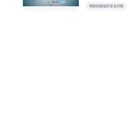
3Telnet端口该信
物联网面临的安全问题
目标设备有了FTP，
驾驶飞机无法运行通过
传其他值有了恶意上载，t