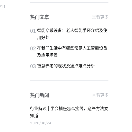
智能淋浴房质量
无线智能
接到
/11
无人
老年智能手环方案
物联网是什么
热门文章
查看更多
，上
个护健康产品
智能插座与智能家居
01
智能穿戴设备：老人智能手环介绍及使
用好处
黑客攻击
车辆管理流程
02
在我们生活中有哪些常见人工智能设备
及应用场景
理解物联网所需要的知识
OCPP协议
03
智慧养老的现状及痛点难点分析
智能窗帘的优势
智能小家电方案商家
IoT物联网
IoT解决方案
热门新闻
查看更多
智能家居未来普及化
行业解读 | 学会插座怎么接线，这些方法要
智能门锁是怎样影响未来的生活
知道
2020/06/24
物联网发展
智能摄像机应用