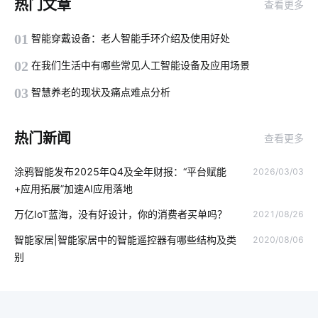
热门文章
查看更多
工业设备降耗方案设计
无线门铃
智能配电
01
智能穿戴设备：老人智能手环介绍及使用好处
led灯品牌排行前十
除湿机比空调好在哪里
儿童智能手表
02
在我们生活中有哪些常见人工智能设备及应用场景
物联网基础架构
节电系统市场分析
智慧传感系统
03
智慧养老的现状及痛点难点分析
智能电饭煲系统设计
物联网项目关键点所在
热门新闻
查看更多
家用智能智能影音系统
智慧社区的重要性
新医疗保健行业
涂鸦智能发布2025年Q4及全年财报：“平台赋能
2026/03/03
智能家庭影院
智能电视
ZigBee通信协议
+应用拓展”加速AI应用落地
酒精传感器开发方案
智能垃圾桶几项隐藏功能
万亿IoT蓝海，没有好设计，你的消费者买单吗？
2021/08/26
智能家电远程控制系统
能源管理
123
智能家居|智能家居中的智能遥控器有哪些结构及类
2020/08/06
别
量子传感器应用领域
智能消毒柜餐具消毒方案
智能电饭煲开发
未来智能垃圾桶应用
智能家具