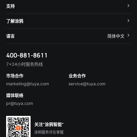
Cube 智慧私有云
支持
App SDK
智慧酒店
开发者社区
智能小程序
了解涂鸦
智慧租住
帮助中心
IoT Core
关于我们
智慧商照
语言
简体中文
在线咨询
Tuya Cobuilder
涂鸦新闻
智慧全屋&地产
简体中文
技术支持
400-881-8611
合规资质
智慧楼宇
English
行业百科
7×24小时服务热线
投资者关系
市场合作
业务合作
服务商合作
marketing@tuya.com
service@tuya.com
媒体联络
pr@tuya.com
关注“涂鸦智能”
涂鸦服务尽在掌握