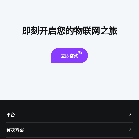
泛在物联网
智能淋浴房质量
智能锁真的安全吗
家居智能化方案
智能锁解决方案公司
即刻开启您的物联网之旅
花卉栽培中的IoT技术应用
智能呼吸机解决方案
智能手环
智能家居安全
智能家居有哪些
智慧用电方案提供商
立即咨询
平台
TuyaOS
解决方案
MCU 接入