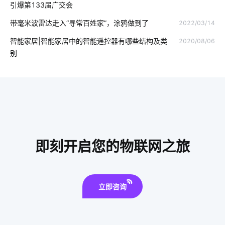
引爆第133届广交会
智能开关控制系统
医疗领域中物联网技术应用
智能家居优点
带毫米波雷达走入“寻常百姓家”，涂鸦做到了
2022/03/14
智能门锁突出的特点
智慧酒店客房的功能
智能家居|智能家居中的智能遥控器有哪些结构及类
2020/08/06
别
温控品类智能化解决方案
智能家居控制面板
物联网安全标准
物联网的优势
智慧食堂系统解决方案
智慧农业中物联网技术应用
如何发展云计算
酒精测试仪方案商
智能家居模块
什么是物联网应用技术
即刻开启您的物联网之旅
智能枕头的功能
家庭指纹防盗智能门锁
立即咨询