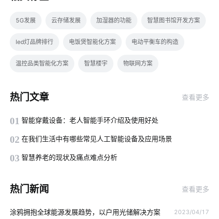
5G发展
云存储发展
加湿器的功能
智慧图书馆开发方案
led灯品牌排行
电饭煲智能化方案
电动平衡车的构造
温控品类智能化方案
智慧楼宇
物联网方案
智能门锁和传统门锁
智能系统方案
农业传感器应用场景
热门文章
查看更多
智能传感器
食堂智能化系统
选购智能门锁要点
01
智能穿戴设备：老人智能手环介绍及使用好处
量子传感器开发方案
人工智能传感器有哪些
人工智能
02
在我们生活中有哪些常见人工智能设备及应用场景
家用电器
智能设备集成商
云计算体系结构体系结构
03
智慧养老的现状及痛点难点分析
灯控开关
OEMAPP
智能穿戴方案开发
无线Wi-Fi技术
热门新闻
查看更多
电气设备
智能电饭煲
能源管理
酒精传感器开发方案
涂鸦拥抱全球能源发展趋势，以户用光储解决方案
2023/04/17
智能家居控制系统功能
商业物联网
智能家电远程控制系统