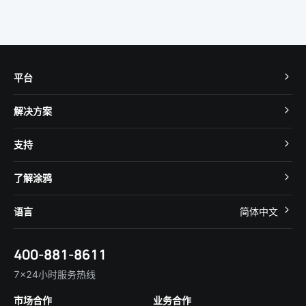
平台
TuyaOS
解决方案
MCU 接入
Cube 智慧私有云
支持
App SDK
智慧酒店
开发者社区
智能小程序
了解涂鸦
智慧租住
帮助中心
IoT Core
关于我们
智慧商照
语言
简体中文
在线咨询
Tuya Cobuilder
涂鸦新闻
智慧全屋&地产
简体中文
技术支持
400-881-8611
合规资质
智慧楼宇
English
行业百科
7×24小时服务热线
投资者关系
市场合作
业务合作
服务商合作