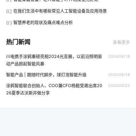
智能扫地机器人功能
温度湿度传感器
什么是智能锁技术
02
在我们生活中有哪些常见人工智能设备及应用场景
智慧民宿发展
一氧化碳传感器的作用
智慧餐厅包括哪些方面
03
智慧养老的现状及痛点难点分析
智能打印
智能网关
智能家电传感器开发公司
热门新闻
查看更多
无线技术的作用
工业智能化转型
数字化工厂
电气工程
川电携手涂鸦重磅亮相2024光亚展，以前沿照明驱
2024/06/18
二氧化碳传感器设计
OCPP协议
IoT是什么意思
动产品掀起智能风暴
传感器行业
智能鞋柜与传统鞋柜
智能照明系统优势
智能产品 | 跟随时代脚步，球灯泡智能升级
2020/06/18
生产降耗解决措施
智能家居应用
怎么解决智能家居的问题
涂鸦智能联合创始人、COO兼CFO杨懿受邀出席20
2026/06/25
26夏季达沃斯并做分享
物联网技术价值
智能家居分接器
物联网报告内容
医疗物联网解决方案
电力物联网的应用
电力物联网
智能手环
红酒如何储存
物联网原理