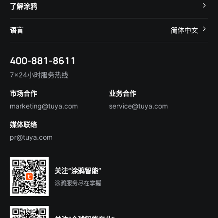
开发者社区
智能小程序
了解涂鸦
智慧租住
帮助中心
IoT Core
关于我们
智慧商照
语言
简体中文
在线咨询
Tuya Cobuilder
涂鸦新闻
智慧全屋&地产
简体中文
技术支持
400-881-8611
合规资质
智慧楼宇
English
行业百科
7×24小时服务热线
投资者关系
市场合作
业务合作
服务商合作
marketing@tuya.com
service@tuya.com
媒体联络
pr@tuya.com
关注“涂鸦智能”
涂鸦服务尽在掌握