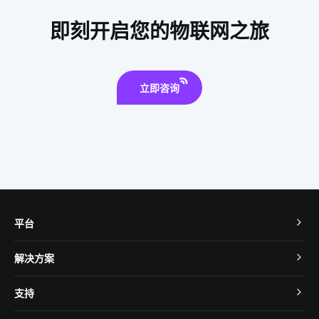
IoT蓝牙解决方案如何选择
智能化取暖器
电气设备
即刻开启您的物联网之旅
智能家具
立即咨询
平台
TuyaOS
解决方案
MCU 接入
Cube 智慧私有云
支持
App SDK
智慧酒店