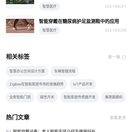
智慧医疗
2021/05/31
智能穿戴在糖尿病护足监测鞋中的应用
智慧医疗
2021/05/28
相关标签
换一换
智慧办公空间设计方案
车辆管理流程
ZigBee在智能家居市场的发展趋势
IoT产品开发
全新智能门锁
磁性开关
智能家居传感器开发
果蔬面膜机
远程控制
智能别墅系统
智能楼宇
有毒气体传感器模组
热门文章
查看更多
停车场照明
智能穿戴方案
除湿机智能化方案
01
智能穿戴设备：老人智能手环介绍及使用好处