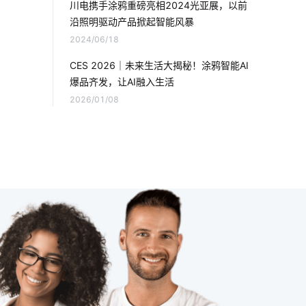
川电携手涂鸦重磅亮相2024光亚展，以前
沿照明驱动产品掀起智能风暴
智能家居采暖系统
2024/06/18
一氧化碳传感器设计方案
CES 2026｜未来生活大揭秘！涂鸦智能AI
爆品齐发，让AI融入生活
物联网建筑领域
硬件工程
2026/01/08
物联网业务前景
工业降耗硬件方案
家电智能门锁选购要点
智能扫地机器人升级功能
智能软件开发
如何理解物联网
温湿度传感器有哪些类型
智能猫眼
土壤监测系统
物联网机器