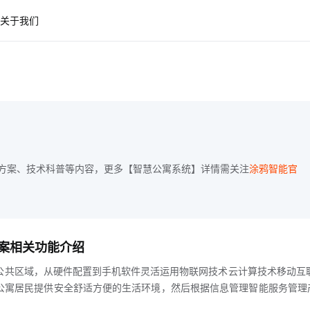
关于我们
方案、技术科普等内容，更多【智慧公寓系统】详情需关注
涂鸦智能官
案相关功能介绍
公共区域，从硬件配置到手机软件灵活运用物联网技术云计算技术移动互
公寓居民提供安全舒适方便的生活环境，然后根据信息管理智能服务管理
区体温检测，刷脸门禁，受权WIFI，从入口逐渐给你方便快捷的应用和归