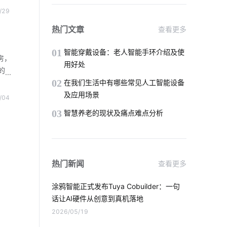
娱乐数码产品智能化
物联网IoT安全吗
能支
/29
房看
智慧校园开发公司
热门文章
查看更多
避免
智能手环系统开发公司
01
智能穿戴设备：老人智能手环介绍及使
房，
用好处
的
如何实现IoT公司的转型
02
户
在我们生活中有哪些常见人工智能设备
难题
及应用场景
/04
智能家电好用吗
办公室电子设备
，并
03
智慧养老的现状及痛点难点分析
心租
智能家居窗帘系统
智能除湿机
智能照明设计
食堂智能化建设
热门新闻
查看更多
电磁炉具有哪些优势
物联网发展趋势
涂鸦智能正式发布Tuya Cobuilder：一句
穿戴设备芯片优势
话让AI硬件从创意到真机落地
2026/05/19
智能节能解决方案公司