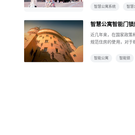
感整屋智能防盗锁，智
智慧公寓系统
智慧
付，在线管家，一键报
房签约搬进手机微信自
智慧公寓智能门锁
故意扣除实时统计房屋
近几年来，在国家政策
规范住房的使用，对于
痛点及住户的实际需要
租住体验一远程授权，
智能公寓
智能锁
而管理平台可以在租户
解除租约住在公寓里的
客会不会私自复制钥匙