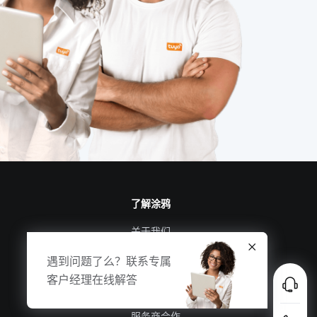
ZigBee在智能家居市场的发展趋势
儿童智能手表质量
别墅智能空调系统
云计算平台操作
节能灯
智能照明应用
智慧校园
智能家居系统实用功能
温控面板
充电技术原理
温湿度传感器开发板
了解涂鸦
智能产品制造方案
物联网原理
关于我们
电子产品出口发展趋势
涂鸦新闻
遇到问题了么？联系专属
合规资质
客户经理在线解答
投资者关系
服务商合作