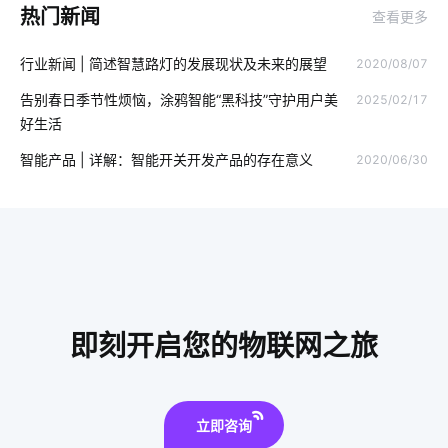
热门新闻
查看更多
智慧食堂的定义
空调寿命延长
智能教育物联网如何应用
行业新闻 | 简述智慧路灯的发展现状及未来的展望
2020/08/07
无线智能家居设计原则
智能家电产品价格高吗
告别春日季节性烦恼，涂鸦智能“黑科技”守护用户美
2025/02/17
工厂iot解决方案
智能餐具消毒方案分析
手机NFC是什么
好生活
物联网驱动
有线智能家居
智能家居单品
智能烤箱
智能产品 | 详解：智能开关开发产品的存在意义
2020/06/30
工业降耗方案应用领域
工业物联网的影响
智能科技
智能体脂称设计
智能马桶好用在哪
智能建筑开发
智能锁未来
灯饰十大品牌
工业生产降耗方案设计
智能电视机
除湿机智能化方案
智能工厂方案提供商
即刻开启您的物联网之旅
智能家庭影院
立即咨询