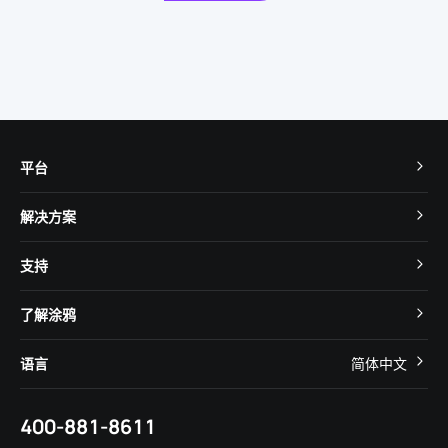
平台
TuyaOS
解决方案
MCU 接入
Cube 智慧私有云
支持
App SDK
智慧酒店
开发者社区
智能小程序
了解涂鸦
智慧租住
帮助中心
IoT Core
关于我们
智慧商照
语言
简体中文
在线咨询
Tuya Cobuilder
涂鸦新闻
智慧全屋&地产
简体中文
技术支持
400-881-8611
合规资质
智慧楼宇
English
行业百科