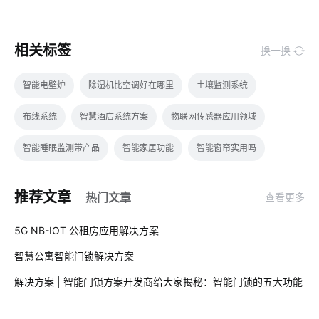
相关标签
换一换
智能电壁炉
除湿机比空调好在哪里
土壤监测系统
布线系统
智慧酒店系统方案
物联网传感器应用领域
智能睡眠监测带产品
智能家居功能
智能窗帘实用吗
智能水龙头设计
物联网IoT安全吗
云平台
推荐文章
热门文章
查看更多
可穿戴传感器应用
智慧食堂的优点
无人值守方案
01
5G NB-IOT 公租房应用解决方案
智能开关系统
智能除湿机方案
RFID技术
厨电
智慧公寓智能门锁解决方案
02
工业物联网解决方案
传统家居真的要淘汰了吗
物联网的好处
解决方案 | 智能门锁方案开发商给大家揭秘：智能门锁的五大功能
03
智能家居新产品
智能传感器方案设计
门窗解决方案