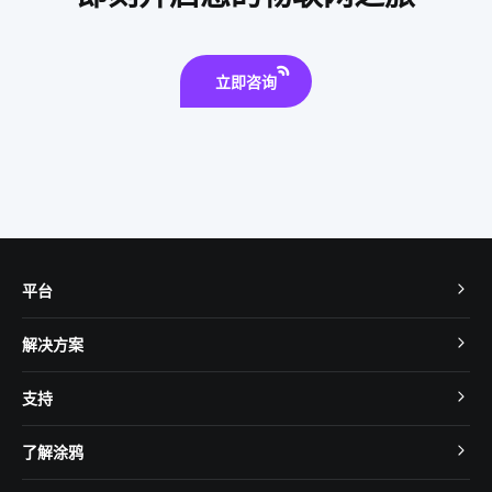
立即咨询
平台
TuyaOS
解决方案
MCU 接入
Cube 智慧私有云
支持
App SDK
智慧酒店
开发者社区
智能小程序
了解涂鸦
智慧租住
帮助中心
IoT Core