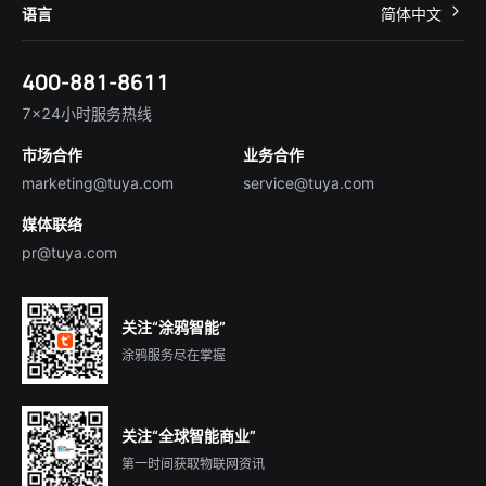
关于我们
智慧商照
语言
简体中文
在线咨询
Tuya Cobuilder
涂鸦新闻
智慧全屋&地产
简体中文
技术支持
400-881-8611
合规资质
智慧楼宇
English
行业百科
7×24小时服务热线
投资者关系
市场合作
业务合作
服务商合作
marketing@tuya.com
service@tuya.com
媒体联络
pr@tuya.com
关注“涂鸦智能”
涂鸦服务尽在掌握
关注“全球智能商业”
第一时间获取物联网资讯