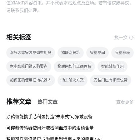
值的AIoT内容资讯，并不代表本站观点及立场。若有侵权或异议，
请联系我们处理。
相关标签
换一换
湿气太重安装空调有用吗
物联网建筑
智能空间
只能插座
家电智能门锁选购要点
物联网如何正确理解
智能鞋柜作用
如何正确使用扫地机器人
场景解决方案
安装门磁有哪些优势
商业物联网
智能鞋柜解决储物方案
智慧用电系统开发
推荐文章
热门文章
查看更多
智能垃圾桶方案解读
物理网应用服务
智慧酒店解决方案
01
涂鸦智能携手芯科盈打造“未来式”可穿戴设备
制造业物联网
智能体脂秤方案
智能锁解决方案公司
可穿戴传感器使用汗液检测血液中的酒精含量
02
工业网关的作用
智能家居品牌排行
物联网维护
智能可穿戴设备已成为面板制造商未来的应用方向