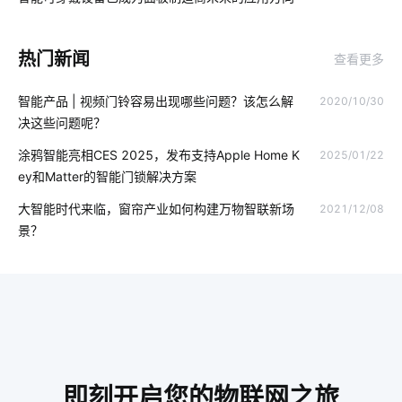
03
物联网行业
门窗解决方案
智能安全
无线智能
热门新闻
查看更多
物联网潜力
取暖方案
电动窗帘安装方法
智能农业
智能产品 | 视频门铃容易出现哪些问题？该怎么解
2020/10/30
智能家居作用
智能家居通讯协议
全球物联网发展
决这些问题呢？
医疗设备市场发展受哪些影响
体脂秤APP开发
涂鸦智能亮相CES 2025，发布支持Apple Home K
2025/01/22
ey和Matter的智能门锁解决方案
传统家居和智能家居
物联网传感器开发公司
大智能时代来临，窗帘产业如何构建万物智联新场
2021/12/08
室内蓝牙温湿度传感器
智能扫地机器人功能
景？
智能水龙头市场分析
安装空调有用吗
加快5G网络商用进程途径
集成传感器
总线系统
智慧灯杆建设
酒店智慧客房方案
智能遥控器方案
智能工厂降耗方案
传感器制造业
工厂iot
即刻开启您的物联网之旅