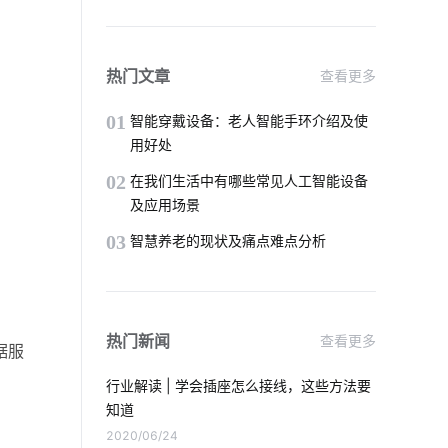
智能插座与智能家居
物联网项目应用
太阳能光伏发电
IoT芯片技术
热门文章
查看更多
智能净水器的功能是什么
01
智能穿戴设备：老人智能手环介绍及使
用好处
智能淋浴房靠不靠谱
02
在我们生活中有哪些常见人工智能设备
及应用场景
智能家居家庭网络系统
03
智慧养老的现状及痛点难点分析
智能血氧仪开发方案设计
天然气报警器解决方案
热门新闻
查看更多
据服
无线智能家居系统
智慧用电案例分析
行业解读 | 学会插座怎么接线，这些方法要
物联网数据集成
无线Wi-Fi技术
知道
2020/06/24