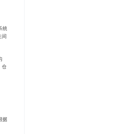
系统
生间
内
、仓
根据