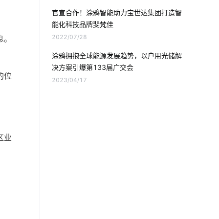
可穿戴设备市场
智能锁方案开发公司
官宣合作！涂鸦智能助力宝世达集团打造智
能化科技品牌斐梵佳
蓝牙温湿度传感器方案
2022/07/28
息。
蓝牙工业现场总线应用模型设计方案
涂鸦拥抱全球能源发展趋势，以户用光储解
决方案引爆第133届广交会
5G时代
指纹智能门锁安装步骤
的位
2023/04/17
物联网市场
远程监控
垃圾桶智能化方案
智能窗帘的优势
区业
别墅智能化解决方案
智能门锁中的报警芯片
智能家居控制系统主要功能
智能照明系统开发
工业制造