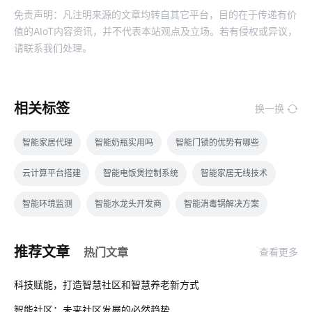
免责声明：凡注明来源的文章均转自其它平台，目的在于传递有价
值的AIoT内容资讯，并不代表本站观点及立场。若有侵权或异议，
请联系我们处理。
相关标签
换一换
智能家居代理
智能奶瓶实用吗
智能门锁的优势有哪些
云计算平台搭建
智能电饭煲控制系统
智能家居无线技术
智能环境监测
智能水龙头开发商
智能消毒锅解决方案
5G时代
别墅智能化解决方案
智慧楼宇开发公司
推荐文章
热门文章
查看更多
物联网如何正确理解
灯饰照明
云存储发展
产品开发
01
科技赋能，打造智慧社区和智慧养老新方式
网络摄像机
智能家居防盗技术优势
监测系统
智能社区：未来社区发展的必然趋势