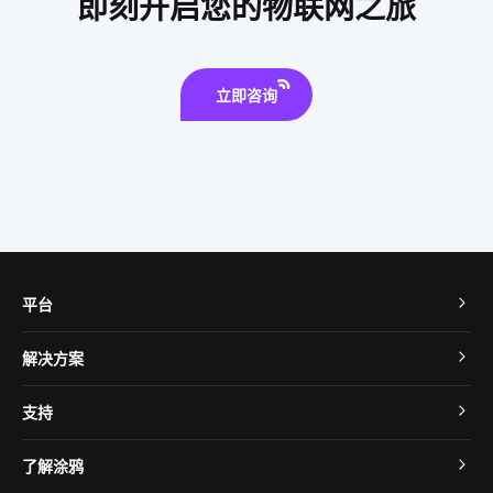
即刻开启您的物联网之旅
灯光控制系统
智能扫地机器人功能
立即咨询
平台
TuyaOS
解决方案
MCU 接入
Cube 智慧私有云
支持
App SDK
智慧酒店
开发者社区
智能小程序
了解涂鸦
智慧租住