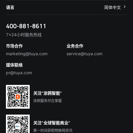
帮助中心
IoT Core
关于我们
智慧商照
语言
简体中文
在线咨询
Tuya Cobuilder
涂鸦新闻
智慧全屋&地产
简体中文
技术支持
400-881-8611
合规资质
智慧楼宇
English
行业百科
7×24小时服务热线
投资者关系
市场合作
业务合作
服务商合作
marketing@tuya.com
service@tuya.com
媒体联络
pr@tuya.com
关注“涂鸦智能”
涂鸦服务尽在掌握
关注“全球智能商业”
第一时间获取物联网资讯