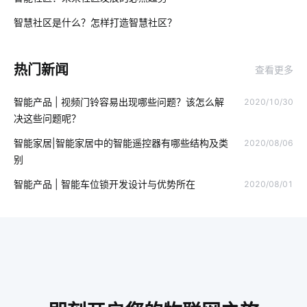
02
智慧传感系统
无人便利店的概念是什么
智慧社区是什么？怎样打造智慧社区？
03
智能血糖仪为用户检测血糖状况
工业能耗管理
热门新闻
查看更多
除湿机比空调好在哪里
物联网时代
智能家居应用方面
智能产品 | 视频门铃容易出现哪些问题？该怎么解
2020/10/30
物联网预测
物流车辆GPS
中控屏
智慧工地
决这些问题呢？
物联网就业前景
物联网生态系统
智能奶瓶的功能
智能家居|智能家居中的智能遥控器有哪些结构及类
2020/08/06
别
消毒柜真的有用吗
全新智能门锁
智能开发
智能产品 | 智能车位锁开发设计与优势所在
2020/08/01
物联网业务前景
不会养植物却想拥有盆栽该怎么办
APP开发
移动物联网卡实名的意义
智慧食堂的优点
温控面板
医疗物联网
智慧节电应用案例
智慧社区方案供应商排名
物联网控制平台
物联网新闻
智能窗帘的优势是什么