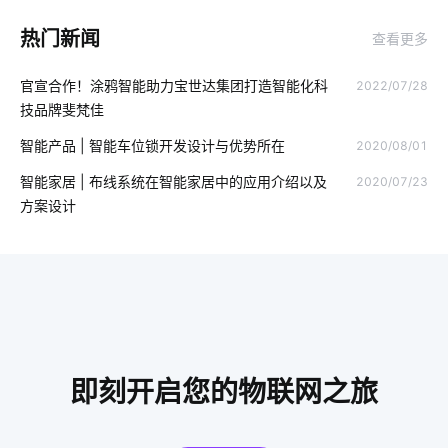
门窗解决方案
智慧食堂的优点
激光传感器开发板
热门新闻
查看更多
楼宇自控系统功能
物联网工程
智慧节能灯
智能家居插座
官宣合作！涂鸦智能助力宝世达集团打造智能化科
2022/07/28
物联网标准
智能教室互动黑板
智能传感器开发方案
技品牌斐梵佳
自动感应垃圾桶
智能楼宇管理系统
场景解决方案
智能产品 | 智能车位锁开发设计与优势所在
2020/08/01
智能家居代理
智慧电力
云存储技术
物流车辆GPS
智能家居 | 布线系统在智能家居中的应用介绍以及
2020/07/23
方案设计
物联网云模式
智能车间管理系统
食堂智能化建设
智能家居监测功能
物联网IoT安全吗
智能盆栽
智能用电的意义
别墅智能化解决方案
ZigBee在智能家居市场的发展趋势
自习室智能化
即刻开启您的物联网之旅
食堂智能化方案
智慧水务领域应用
物联网到底是什么