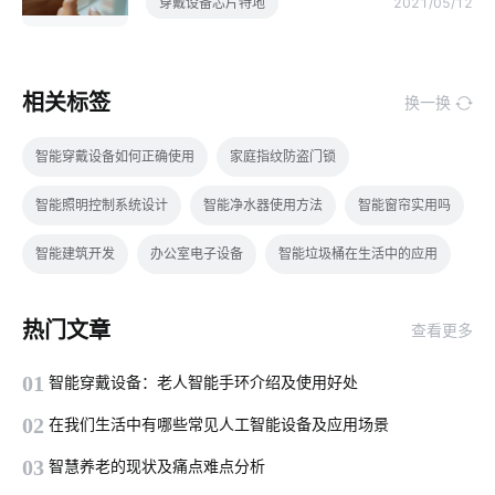
穿戴设备芯片特地
2021/05/12
相关标签
换一换
智能穿戴设备如何正确使用
家庭指纹防盗门锁
智能照明控制系统设计
智能净水器使用方法
智能窗帘实用吗
智能建筑开发
办公室电子设备
智能垃圾桶在生活中的应用
智能灯控
智能影音系统
楼宇自控系统
智能体脂秤app
热门文章
查看更多
物联网云平台应用
物联网智能解决方案
物联网开发人员
01
智能穿戴设备：老人智能手环介绍及使用好处
企业物联网
智能血糖仪为用户检测血糖状况
02
在我们生活中有哪些常见人工智能设备及应用场景
穿戴设备芯片优势
阿里云
物联网专用卡应用
03
智慧养老的现状及痛点难点分析