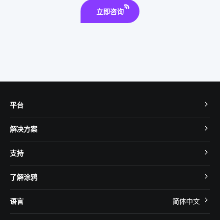
立即咨询
平台
TuyaOS
解决方案
MCU 接入
Cube 智慧私有云
支持
App SDK
智慧酒店
开发者社区
智能小程序
了解涂鸦
智慧租住
帮助中心
IoT Core
关于我们
智慧商照
语言
简体中文
在线咨询
Tuya Cobuilder
涂鸦新闻
智慧全屋&地产